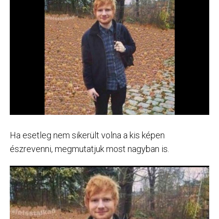
Ha esetleg nem sikerült volna a kis képen
észrevenni, megmutatjuk most nagyban is.