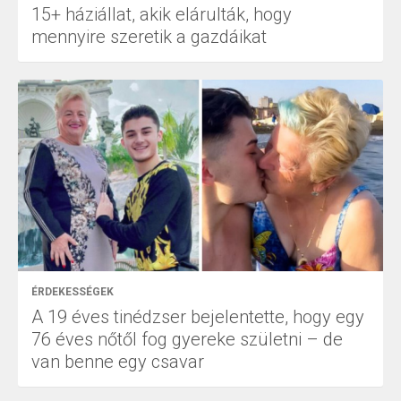
15+ háziállat, akik elárulták, hogy
mennyire szeretik a gazdáikat
ÉRDEKESSÉGEK
A 19 éves tinédzser bejelentette, hogy egy
76 éves nőtől fog gyereke születni – de
van benne egy csavar