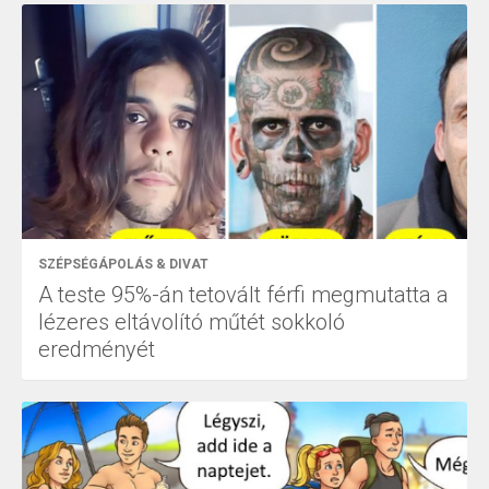
SZÉPSÉGÁPOLÁS & DIVAT
A teste 95%-án tetovált férfi megmutatta a
lézeres eltávolító műtét sokkoló
eredményét