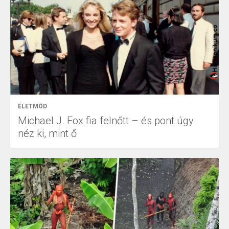
ÉLETMÓD
Michael J. Fox fia felnőtt – és pont úgy
néz ki, mint ő