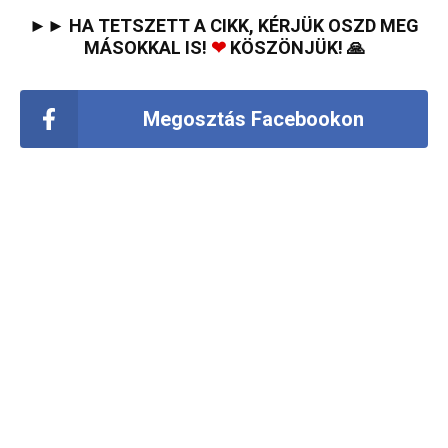
►► HA TETSZETT A CIKK, KÉRJÜK OSZD MEG
MÁSOKKAL IS!
❤
KÖSZÖNJÜK! 🙏
Megosztás Facebookon