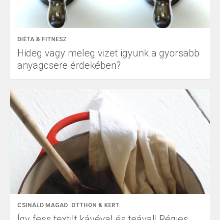
DIÉTA & FITNESZ
Hideg vagy meleg vizet igyunk a gyorsabb
anyagcsere érdekében?
CSINÁLD MAGAD
OTTHON & KERT
Így fess textilt kávéval és teával! Régies,