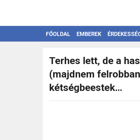
FŐOLDAL
EMBEREK
ÉRDEKESSÉ
EZOTÉRIA
Terhes lett, de a ha
(majdnem felrobbant
kétségbeestek…