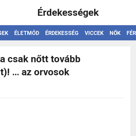
Érdekességek
GEK
ÉLETMÓD
ÉRDEKESSÉG
VICCEK
NŐK
FÉR
sa csak nőtt tovább
)! … az orvosok