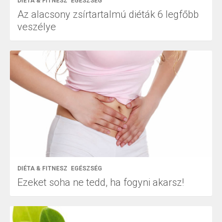
DIÉTA & FITNESZ
EGÉSZSÉG
Az alacsony zsírtartalmú diéták 6 legfőbb
veszélye
DIÉTA & FITNESZ
EGÉSZSÉG
Ezeket soha ne tedd, ha fogyni akarsz!