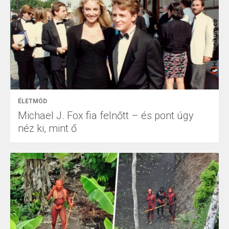
ÉLETMÓD
Michael J. Fox fia felnőtt – és pont úgy
néz ki, mint ő