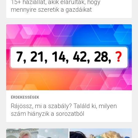
15+ háziállat, akik elárulták, hogy
mennyire szeretik a gazdáikat
ÉRDEKESSÉGEK
Rájössz, mi a szabály? Találd ki, milyen
szám hiányzik a sorozatból