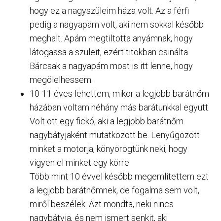
hogy ez a nagyszüleim háza volt. Az a férfi
pedig a nagyapám volt, aki nem sokkal később
meghalt. Apám megtiltotta anyámnak, hogy
látogassa a szüleit, ezért titokban csinálta.
Bárcsak a nagyapám most is itt lenne, hogy
megölelhessem.
10-11 éves lehettem, mikor a legjobb barátnőm
házában voltam néhány más barátunkkal együtt.
Volt ott egy fickó, aki a legjobb barátnőm
nagybátyjaként mutatkozott be. Lenyűgözött
minket a motorja, könyörögtünk neki, hogy
vigyen el minket egy körre.
Több mint 10 évvel később megemlítettem ezt
a legjobb barátnőmnek, de fogalma sem volt,
miről beszélek. Azt mondta, neki nincs
nagybátyja, és nem ismert senkit, aki