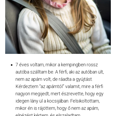
7 éves voltam, mikor a kempingben rossz
autóba szálltam be. A férfi, aki az autóban ült,
nem az apám volt, de ráadta a gyújtást.
Kérdeztem “az apámtól” valamit, mire a férfi
nagyon megijedt, mert észrevette, hogy egy
idegen lány ül a kocsijában. Felsikoltottam,
mikor én is rájöttem, hogy ő nem az apám,
elnézést kértem, és elszaladtam.