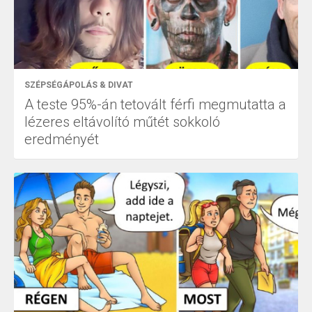
SZÉPSÉGÁPOLÁS & DIVAT
A teste 95%-án tetovált férfi megmutatta a
lézeres eltávolító műtét sokkoló
eredményét