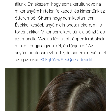
állunk. Emlékszem, hogy sorra kerültünk volna,
mikor anyám hirtelen felkapott, és kimentünk az
étteremből. Sírtam, hogy nem kaptam enni.
Évekkel később anyám elmondta nekem, mi is
történt akkor. Mikor sorra kerültünk, a pénztáros
azt mondta: “Azok a férfiak ott éppen kirabolnak
minket. Fogja a gyerekét, és tűnjön el.” Az
anyám pontosan ezt tette, de sosem mesélte el
az igazi okot.
© EghYewSeaQue / Reddit