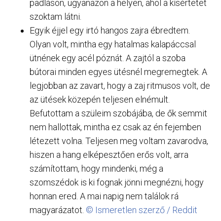
padláson, ugyanazon a helyen, ahol a kísértetet
szoktam látni.
Egyik éjjel egy irtó hangos zajra ébredtem.
Olyan volt, mintha egy hatalmas kalapáccsal
ütnének egy acél póznát. A zajtól a szoba
bútorai minden egyes ütésnél megremegtek. A
legjobban az zavart, hogy a zaj ritmusos volt, de
az ütések közepén teljesen elnémult.
Befutottam a szüleim szobájába, de ők semmit
nem hallottak, mintha ez csak az én fejemben
létezett volna. Teljesen meg voltam zavarodva,
hiszen a hang elképesztően erős volt, arra
számítottam, hogy mindenki, még a
szomszédok is ki fognak jönni megnézni, hogy
honnan ered. A mai napig nem találok rá
magyarázatot.
© Ismeretlen szerző / Reddit