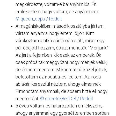
megkérdezte, voltam-e bárányhimlős. Én
emlékeztem, hogy voltam, de anyám nem.
© queen_oops / Reddit
A magániskolában második osztályba jártam,
vártam anyámra, hogy értem jöjjön. Kint
várakoztam a titkársági iroda előtt, mikor egy
pár odajött hozzám, és azt mondták: “Menjünk.”
Az járt a fejemben, kik ezek az emberek. Ők
csak próbáltak meggyőzni, hogy menjek velük,
de én nem mentem. Mikor már túl közel jöttek,
befutottam az irodába, és leültem. Az iroda
ablakán keresztül néztem, ahogy elmennek.
Elmondtam anyámnak, de sosem hitte el, hogy
megtörtént.
© streetsk8er158 / Reddit
5 éves voltam, és határozottan emlékszem,
ahogy anyámmal egy gyorsétteremben sorban