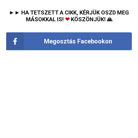
►► HA TETSZETT A CIKK, KÉRJÜK OSZD MEG
MÁSOKKAL IS!
❤
KÖSZÖNJÜK! 🙏
Megosztás Facebookon