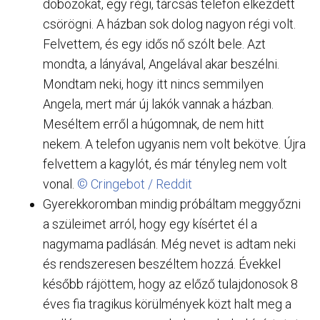
dobozokat, egy régi, tárcsás telefon elkezdett
csörögni. A házban sok dolog nagyon régi volt.
Felvettem, és egy idős nő szólt bele. Azt
mondta, a lányával, Angelával akar beszélni.
Mondtam neki, hogy itt nincs semmilyen
Angela, mert már új lakók vannak a házban.
Meséltem erről a húgomnak, de nem hitt
nekem. A telefon ugyanis nem volt bekötve. Újra
felvettem a kagylót, és már tényleg nem volt
vonal.
© Cringebot / Reddit
Gyerekkoromban mindig próbáltam meggyőzni
a szüleimet arról, hogy egy kísértet él a
nagymama padlásán. Még nevet is adtam neki
és rendszeresen beszéltem hozzá. Évekkel
később rájöttem, hogy az előző tulajdonosok 8
éves fia tragikus körülmények közt halt meg a