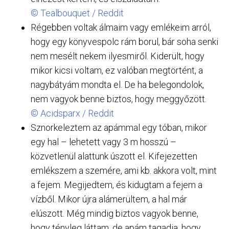
© Tealbouquet / Reddit
Régebben voltak álmaim vagy emlékeim arról,
hogy egy könyvespolc rám borul, bár soha senki
nem mesélt nekem ilyesmiről. Kiderült, hogy
mikor kicsi voltam, ez valóban megtörtént, a
nagybátyám mondta el. De ha belegondolok,
nem vagyok benne biztos, hogy meggyőzött.
© Acidsparx / Reddit
Sznorkeleztem az apámmal egy tóban, mikor
egy hal – lehetett vagy 3 m hosszú –
közvetlenül alattunk úszott el. Kifejezetten
emlékszem a szemére, ami kb. akkora volt, mint
a fejem. Megijedtem, és kidugtam a fejem a
vízből. Mikor újra alámerültem, a hal már
elúszott. Még mindig biztos vagyok benne,
hogy tényleg láttam, de apám tagadja, hogy