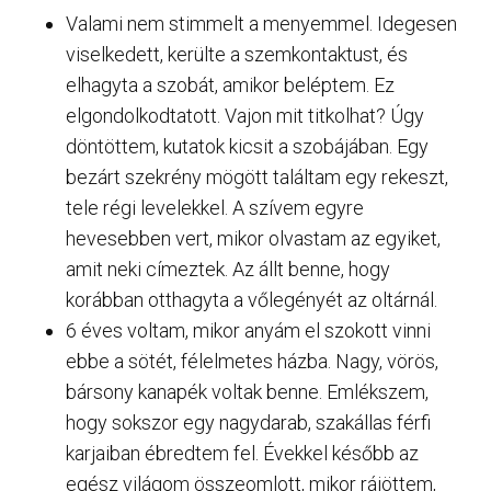
Valami nem stimmelt a menyemmel. Idegesen
viselkedett, kerülte a szemkontaktust, és
elhagyta a szobát, amikor beléptem. Ez
elgondolkodtatott. Vajon mit titkolhat? Úgy
döntöttem, kutatok kicsit a szobájában. Egy
bezárt szekrény mögött találtam egy rekeszt,
tele régi levelekkel. A szívem egyre
hevesebben vert, mikor olvastam az egyiket,
amit neki címeztek. Az állt benne, hogy
korábban otthagyta a vőlegényét az oltárnál.
6 éves voltam, mikor anyám el szokott vinni
ebbe a sötét, félelmetes házba. Nagy, vörös,
bársony kanapék voltak benne. Emlékszem,
hogy sokszor egy nagydarab, szakállas férfi
karjaiban ébredtem fel. Évekkel később az
egész világom összeomlott, mikor rájöttem,