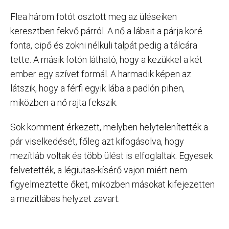
Flea három fotót osztott meg az üléseiken
keresztben fekvő párról. A nő a lábait a párja köré
fonta, cipő és zokni nélküli talpát pedig a tálcára
tette. A másik fotón látható, hogy a kezükkel a két
ember egy szívet formál. A harmadik képen az
látszik, hogy a férfi egyik lába a padlón pihen,
miközben a nő rajta fekszik.
Sok komment érkezett, melyben helytelenítették a
pár viselkedését, főleg azt kifogásolva, hogy
mezítláb voltak és több ülést is elfoglaltak. Egyesek
felvetették, a légiutas-kísérő vajon miért nem
figyelmeztette őket, miközben másokat kifejezetten
a mezítlábas helyzet zavart.