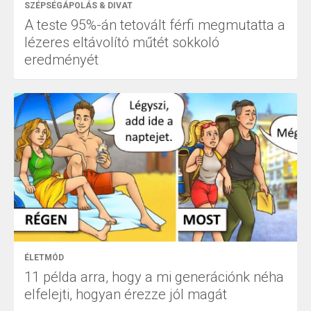
SZÉPSÉGÁPOLÁS & DIVAT
A teste 95%-án tetovált férfi megmutatta a
lézeres eltávolító műtét sokkoló
eredményét
ÉLETMÓD
11 példa arra, hogy a mi generációnk néha
elfelejti, hogyan érezze jól magát