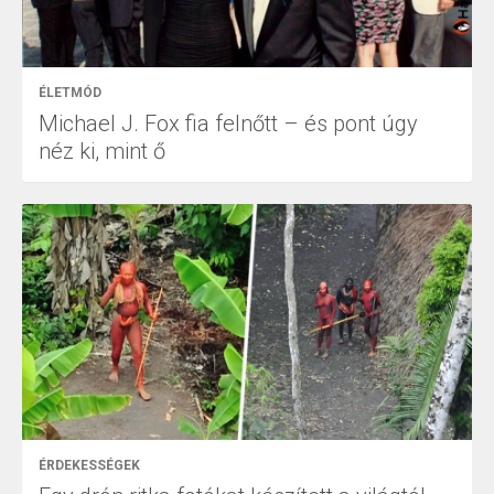
ÉLETMÓD
Michael J. Fox fia felnőtt – és pont úgy
néz ki, mint ő
ÉRDEKESSÉGEK