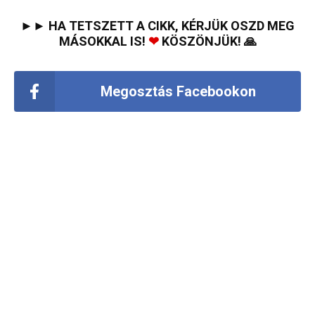
►► HA TETSZETT A CIKK, KÉRJÜK OSZD MEG
MÁSOKKAL IS!
❤
KÖSZÖNJÜK! 🙏
Megosztás Facebookon