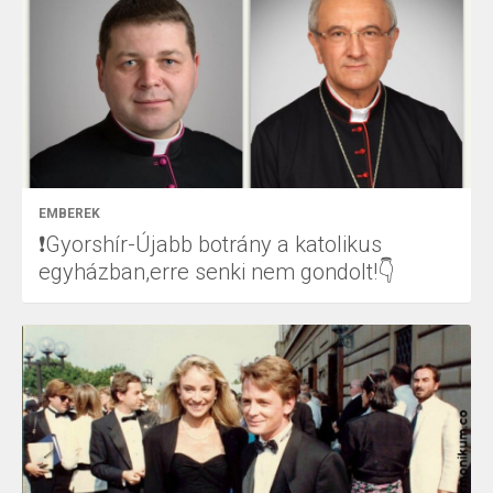
EMBEREK
❗Gyorshír-Újabb botrány a katolikus
egyházban,erre senki nem gondolt!👇