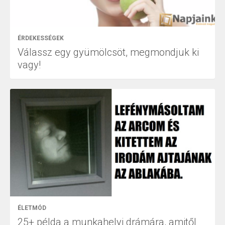
ÉRDEKESSÉGEK
Válassz egy gyümölcsöt, megmondjuk ki
vagy!
ÉLETMÓD
25+ példa a munkahelyi drámára, amitől