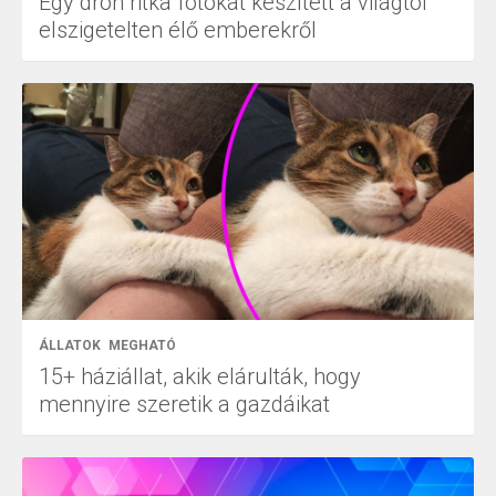
Egy drón ritka fotókat készített a világtól
elszigetelten élő emberekről
ÁLLATOK
MEGHATÓ
15+ háziállat, akik elárulták, hogy
mennyire szeretik a gazdáikat