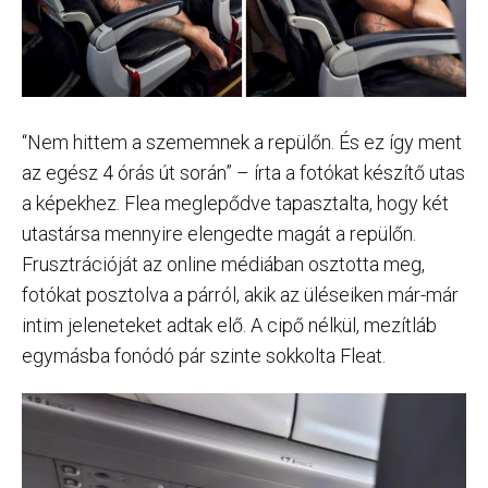
“Nem hittem a szememnek a repülőn. És ez így ment
az egész 4 órás út során” – írta a fotókat készítő utas
a képekhez. Flea meglepődve tapasztalta, hogy két
utastársa mennyire elengedte magát a repülőn.
Frusztrációját az online médiában osztotta meg,
fotókat posztolva a párról, akik az üléseiken már-már
intim jeleneteket adtak elő. A cipő nélkül, mezítláb
egymásba fonódó pár szinte sokkolta Fleat.