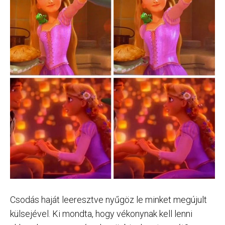
Csodás haját leeresztve nyűgöz le minket megújult
külsejével. Ki mondta, hogy vékonynak kell lenni