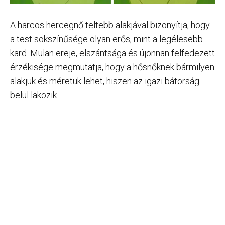
A harcos hercegnő teltebb alakjával bizonyítja, hogy
a test sokszínűsége olyan erős, mint a legélesebb
kard. Mulan ereje, elszántsága és újonnan felfedezett
érzékisége megmutatja, hogy a hősnőknek bármilyen
alakjuk és méretük lehet, hiszen az igazi bátorság
belül lakozik.