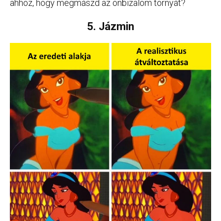
ahhoz, hogy megmászd az önbizalom tornyát?
5. Jázmin