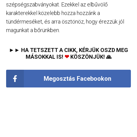
szépségszabványokat. Ezekkel az elbűvölő
karakterekkel közelebb hozza hozzánk a
tündérmeséket, és arra ösztönöz, hogy érezzük jól
magunkat a bőrünkben.
►► HA TETSZETT A CIKK, KÉRJÜK OSZD MEG
MÁSOKKAL IS!
❤
KÖSZÖNJÜK! 🙏
Megosztás Facebookon