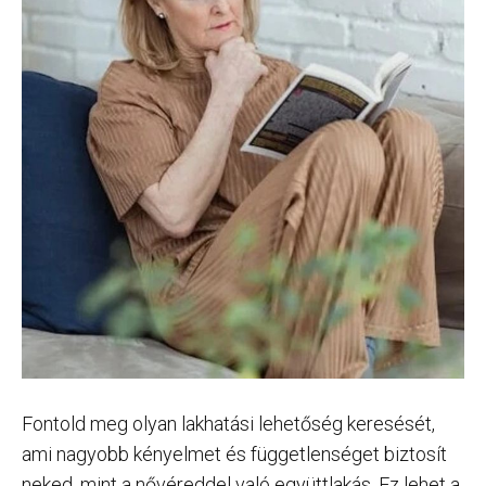
Fontold meg olyan lakhatási lehetőség keresését,
ami nagyobb kényelmet és függetlenséget biztosít
neked, mint a nővéreddel való együttlakás. Ez lehet a