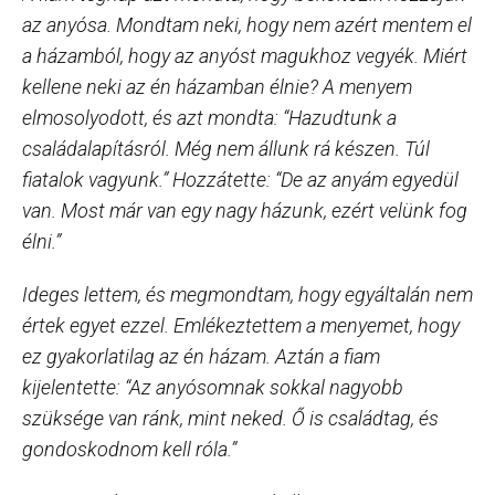
az anyósa. Mondtam neki, hogy nem azért mentem el
a házamból, hogy az anyóst magukhoz vegyék. Miért
kellene neki az én házamban élnie? A menyem
elmosolyodott, és azt mondta: “Hazudtunk a
családalapításról. Még nem állunk rá készen. Túl
fiatalok vagyunk.” Hozzátette: “De az anyám egyedül
van. Most már van egy nagy házunk, ezért velünk fog
élni.”
Ideges lettem, és megmondtam, hogy egyáltalán nem
értek egyet ezzel. Emlékeztettem a menyemet, hogy
ez gyakorlatilag az én házam. Aztán a fiam
kijelentette: “Az anyósomnak sokkal nagyobb
szüksége van ránk, mint neked. Ő is családtag, és
gondoskodnom kell róla.”