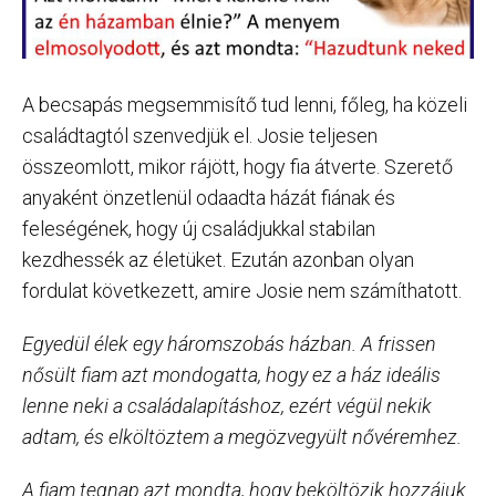
A becsapás megsemmisítő tud lenni, főleg, ha közeli
családtagtól szenvedjük el. Josie teljesen
összeomlott, mikor rájött, hogy fia átverte. Szerető
anyaként önzetlenül odaadta házát fiának és
feleségének, hogy új családjukkal stabilan
kezdhessék az életüket. Ezután azonban olyan
fordulat következett, amire Josie nem számíthatott.
Egyedül élek egy háromszobás házban. A frissen
nősült fiam azt mondogatta, hogy ez a ház ideális
lenne neki a családalapításhoz, ezért végül nekik
adtam, és elköltöztem a megözvegyült nővéremhez.
A fiam tegnap azt mondta, hogy beköltözik hozzájuk