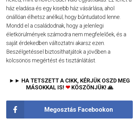
ház eladása és egy kisebb ház vásárlása, ahol
önállóan élhetsz anélkül, hogy bűntudatod lenne.
Mondd el a családodnak, hogy a jelenlegi
életkörülmények számodra nem megfelelőek, és a
saját érdekedben változtatni akarsz ezen.
Beszélgetéssel biztosíthatjátok a jövőben a
kölcsönös megértést és tisztánlátást.
►► HA TETSZETT A CIKK, KÉRJÜK OSZD MEG
MÁSOKKAL IS!
❤
KÖSZÖNJÜK! 🙏
Megosztás Facebookon