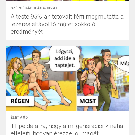
SZÉPSÉGÁPOLÁS & DIVAT
A teste 95%-án tetovált férfi megmutatta a
lézeres eltávolító műtét sokkoló
eredményét
ÉLETMÓD
11 példa arra, hogy a mi generációnk néha
elfelejti, hogyan érezze jól magát