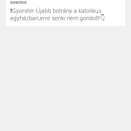
EMBEREK
❗Gyorshír-Újabb botrány a katolikus
egyházban,erre senki nem gondolt!👇