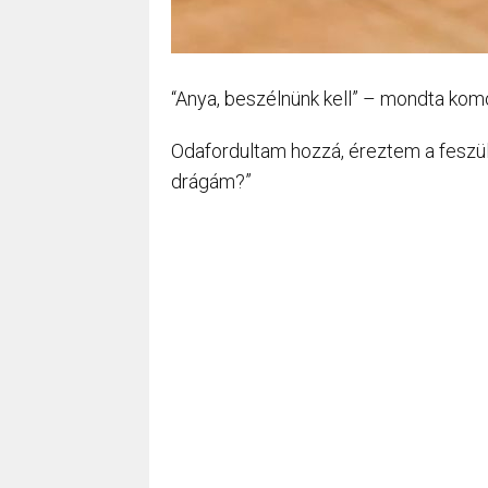
“Anya, beszélnünk kell” – mondta kom
Odafordultam hozzá, éreztem a feszül
drágám?”