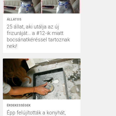
ÁLLATOS
25 állat, aki utálja az új
frizuráját… a #12-ik miatt
bocsánatkéréssel tartoznak
neki!
ÉRDEKESSÉGEK
Épp felújították a konyhát,