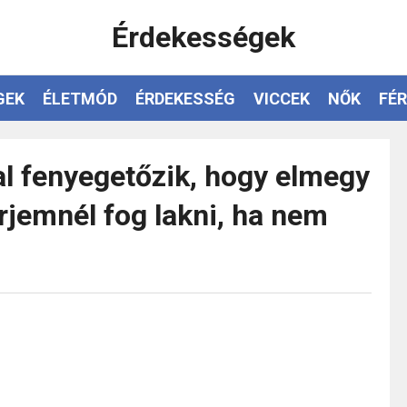
Érdekességek
GEK
ÉLETMÓD
ÉRDEKESSÉG
VICCEK
NŐK
FÉR
al fenyegetőzik, hogy elmegy
férjemnél fog lakni, ha nem