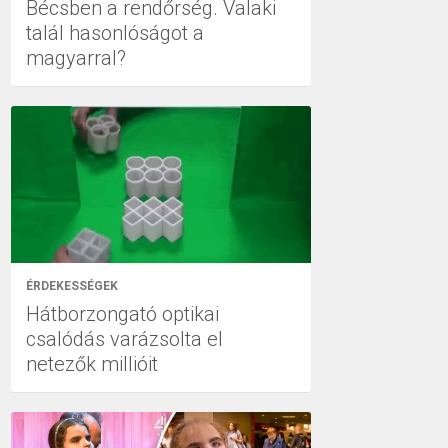
Bécsben a rendőrség. Valaki
talál hasonlóságot a
magyarral?
ÉRDEKESSÉGEK
Hátborzongató optikai
csalódás varázsolta el
netezők millióit