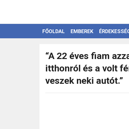
FŐOLDAL
EMBEREK
ÉRDEKESSÉ
EZOTÉRIA
“A 22 éves fiam azz
itthonról és a volt 
veszek neki autót.”