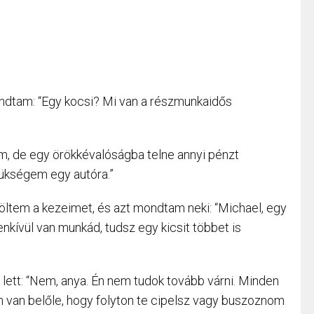
mondtam: “Egy kocsi? Mi van a részmunkaidős
om, de egy örökkévalóságba telne annyi pénzt
ükségem egy autóra.”
tem a kezeimet, és azt mondtam neki: “Michael, egy
enkívül van munkád, tudsz egy kicsit többet is
en lett: “Nem, anya. Én nem tudok tovább várni. Minden
 van belőle, hogy folyton te cipelsz vagy buszoznom