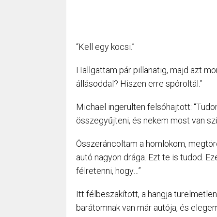
“Kell egy kocsi.”
Hallgattam pár pillanatig, majd azt 
állásoddal? Hiszen erre spóroltál.”
Michael ingerülten felsóhajtott: “Tud
összegyűjteni, és nekem most van sz
Összeráncoltam a homlokom, megtöröl
autó nagyon drága. Ezt te is tudod. Ez
félretenni, hogy…”
Itt félbeszakított, a hangja türelmetl
barátomnak van már autója, és elegem