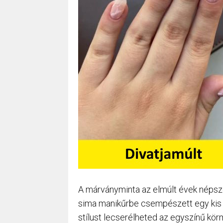
A márványminta az elmúlt évek népsze
sima manikűrbe csempészett egy kis c
stílust lecserélheted az egyszínű kö