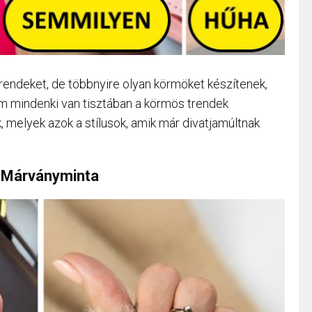
rendeket, de többnyire olyan körmöket készítenek,
m mindenki van tisztában a körmös trendek
 melyek azok a stílusok, amik már divatjamúltnak
 Márványminta