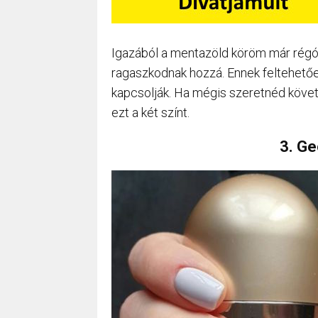
Igazából a mentazöld köröm már régó
ragaszkodnak hozzá. Ennek feltehetően
kapcsolják. Ha mégis szeretnéd követn
ezt a két színt.
3. Ge