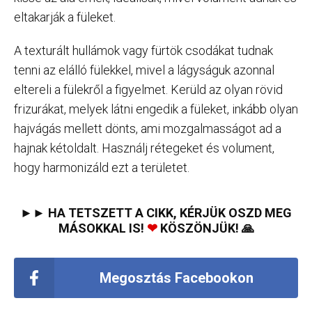
eltakarják a füleket.
A texturált hullámok vagy fürtök csodákat tudnak
tenni az elálló fülekkel, mivel a lágyságuk azonnal
eltereli a fülekről a figyelmet. Kerüld az olyan rövid
frizurákat, melyek látni engedik a füleket, inkább olyan
hajvágás mellett dönts, ami mozgalmasságot ad a
hajnak kétoldalt. Használj rétegeket és volument,
hogy harmonizáld ezt a területet.
►► HA TETSZETT A CIKK, KÉRJÜK OSZD MEG
MÁSOKKAL IS!
❤
KÖSZÖNJÜK! 🙏
Megosztás Facebookon