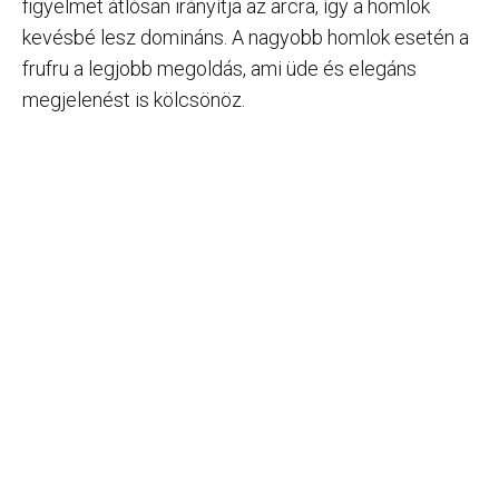
figyelmet átlósan irányítja az arcra, így a homlok
kevésbé lesz domináns. A nagyobb homlok esetén a
frufru a legjobb megoldás, ami üde és elegáns
megjelenést is kölcsönöz.