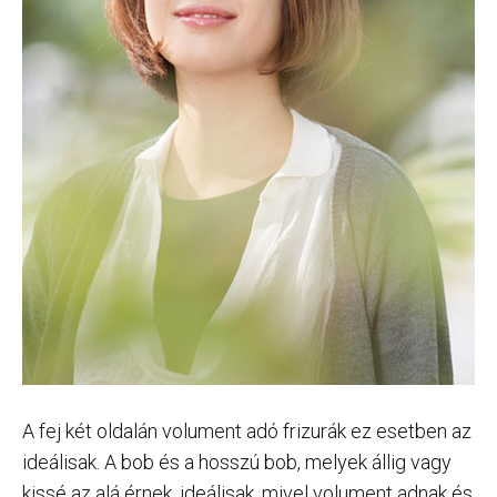
A fej két oldalán volument adó frizurák ez esetben az
ideálisak. A bob és a hosszú bob, melyek állig vagy
kissé az alá érnek, ideálisak, mivel volument adnak és