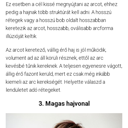
Ez esetben a cél kissé megnyújtani az arcot, ehhez
pedig a hajnak több struktúrát kell adni. A hosszú
rétegek vagy a hosszú bob oldalt hosszabban
keretezik az arcot, hosszabb, oválisabb arcforma
illúzióját keltik.
Az arcot keretező, vállig érő haj is jól működik,
volument ad az áll körüli résznek, ettől az arc
kevésbé tűnik kereknek. A teljesen egyenesre vágott,
állig érő fazont kerüld, mert ez csak még inkább
kiemeli az arc kerekségét. Helyette válaszd a
lendületet adó rétegeket.
3. Magas hajvonal