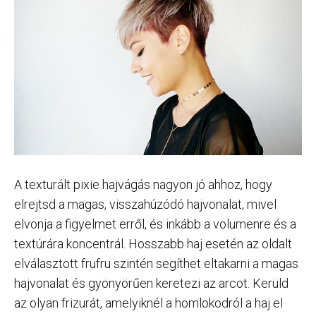
A texturált pixie hajvágás nagyon jó ahhoz, hogy
elrejtsd a magas, visszahúzódó hajvonalat, mivel
elvonja a figyelmet erről, és inkább a volumenre és a
textúrára koncentrál. Hosszabb haj esetén az oldalt
elválasztott frufru szintén segíthet eltakarni a magas
hajvonalat és gyönyörűen keretezi az arcot. Kerüld
az olyan frizurát, amelyiknél a homlokodról a haj el