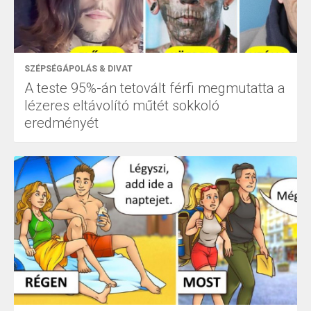
SZÉPSÉGÁPOLÁS & DIVAT
A teste 95%-án tetovált férfi megmutatta a
lézeres eltávolító műtét sokkoló
eredményét