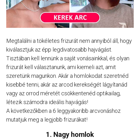
Megtalálni a tökéletes frizurát nem annyiból áll, hogy
kiválasztjuk az épp legdivatosabb hajvágást.
Tisztában kell lennünk a saját vonásainkkal, és olyan
frizurát kell választanunk, ami kiemeli azt, amit
szeretünk magunkon. Akár a homlokodat szeretnéd
kisebbé tenni, akár az arcod kerekségét lágyítanád
vagy az orrod méretét csökkentenéd optikailag,
létezik számodra ideális hajvágás!
A következőkben a 6 leggyakoribb arcvonáshoz
mutatjuk meg a legjobb frizurákat!
1. Nagy homlok