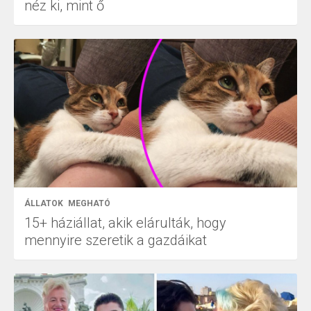
néz ki, mint ő
ÁLLATOK
MEGHATÓ
15+ háziállat, akik elárulták, hogy
mennyire szeretik a gazdáikat