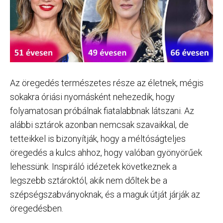
Az öregedés természetes része az életnek, mégis
sokakra óriási nyomásként nehezedik, hogy
folyamatosan próbálnak fiatalabbnak látszani. Az
alábbi sztárok azonban nemcsak szavaikkal, de
tetteikkel is bizonyítják, hogy a méltóságteljes
öregedés a kulcs ahhoz, hogy valóban gyönyörűek
lehessünk. Inspiráló idézetek következnek a
legszebb sztároktól, akik nem dőltek be a
szépségszabványoknak, és a maguk útját járják az
öregedésben.