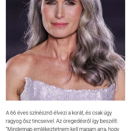
A 66 éves színésznő élvezi a korát, és csak úgy
ragyog ősz tincseivel. Az öregedésről így beszélt:
“Mindennap emlékeztetnem kell magam arra, hogy