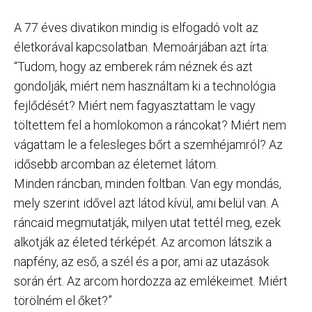
A 77 éves divatikon mindig is elfogadó volt az
életkorával kapcsolatban. Memoárjában azt írta:
“Tudom, hogy az emberek rám néznek és azt
gondolják, miért nem használtam ki a technológia
fejlődését? Miért nem fagyasztattam le vagy
töltettem fel a homlokomon a ráncokat? Miért nem
vágattam le a felesleges bőrt a szemhéjamról? Az
idősebb arcomban az életemet látom.
Minden ráncban, minden foltban. Van egy mondás,
mely szerint idővel azt látod kívül, ami belül van. A
ráncaid megmutatják, milyen utat tettél meg, ezek
alkotják az életed térképét. Az arcomon látszik a
napfény, az eső, a szél és a por, ami az utazások
során ért. Az arcom hordozza az emlékeimet. Miért
törölném el őket?”