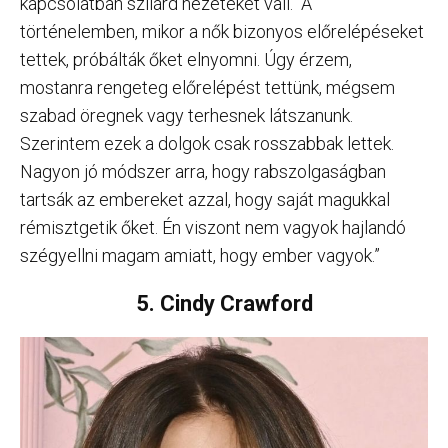
kapcsolatban szilárd nézeteket vall. “A
történelemben, mikor a nők bizonyos előrelépéseket
tettek, próbálták őket elnyomni. Úgy érzem,
mostanra rengeteg előrelépést tettünk, mégsem
szabad öregnek vagy terhesnek látszanunk.
Szerintem ezek a dolgok csak rosszabbak lettek.
Nagyon jó módszer arra, hogy rabszolgaságban
tartsák az embereket azzal, hogy saját magukkal
rémisztgetik őket. Én viszont nem vagyok hajlandó
szégyellni magam amiatt, hogy ember vagyok.”
5. Cindy Crawford