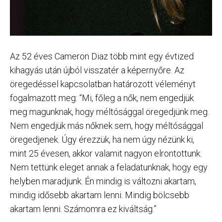
Az 52 éves Cameron Diaz több mint egy évtized
kihagyás után újból visszatér a képernyőre. Az
öregedéssel kapcsolatban határozott véleményt
fogalmazott meg: “Mi, főleg a nők, nem engedjük
meg magunknak, hogy méltósággal öregedjünk meg.
Nem engedjük más nőknek sem, hogy méltósággal
öregedjenek. Úgy érezzük, ha nem úgy nézünk ki,
mint 25 évesen, akkor valamit nagyon elrontottunk.
Nem tettünk eleget annak a feladatunknak, hogy egy
helyben maradjunk. Én mindig is változni akartam,
mindig idősebb akartam lenni. Mindig bölcsebb
akartam lenni. Számomra ez kiváltság.”