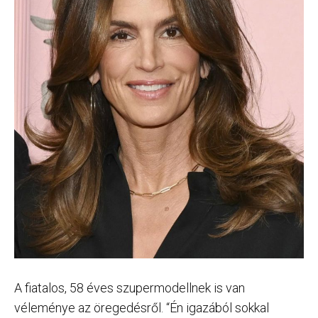
A fiatalos, 58 éves szupermodellnek is van
véleménye az öregedésről. “Én igazából sokkal