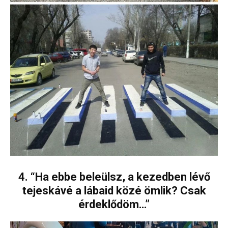
4. “Ha ebbe beleülsz, a kezedben lévő
tejeskávé a lábaid közé ömlik? Csak
érdeklődöm…”