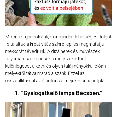
Mikor azt gondolnánk, már minden lehetséges dolgot
feltaláltak, a kreativitás színre lép, és megmutatja,
mekkorát tévedtünk! A dizájnerek és művészek
folyamatosan képesek a megszokottból
különlegeset alkotni és olyan találmányokkal előállni,
melyektől tátva marad a szánk. Ezzel az
összeállítással az ő briliáns elméjüket ünnepeljük!
1. “Gyalogátkelő lámpa Bécsben.”