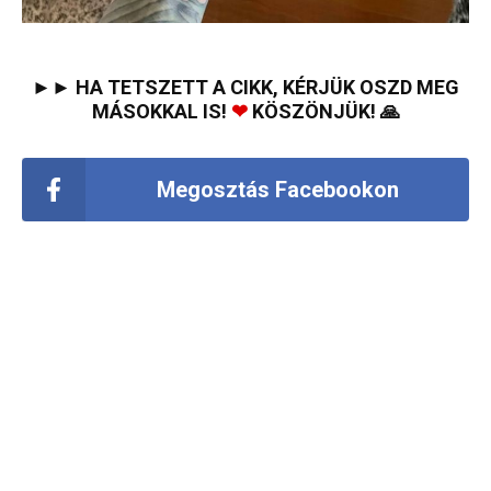
►► HA TETSZETT A CIKK, KÉRJÜK OSZD MEG
MÁSOKKAL IS!
❤
KÖSZÖNJÜK! 🙏
Megosztás Facebookon