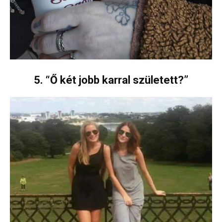
5. “Ő két jobb karral született?”