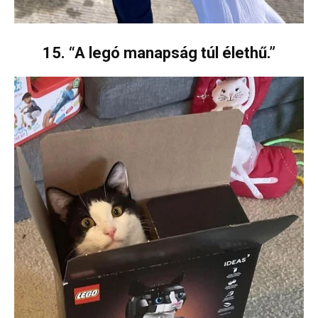
15. “A legó manapság túl élethű.”