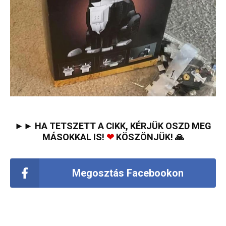
►► HA TETSZETT A CIKK, KÉRJÜK OSZD MEG
MÁSOKKAL IS!
❤
KÖSZÖNJÜK! 🙏
Megosztás Facebookon