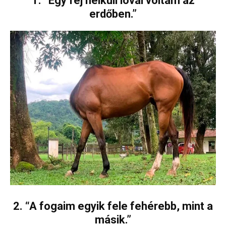
1. “Egy fej nélküli lóval voltam az
erdőben.”
2. “A fogaim egyik fele fehérebb, mint a
másik.”