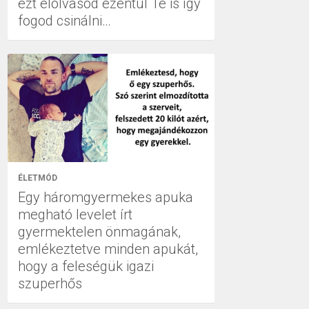
ezt elolvasod ezentúl Te is így
fogod csinálni…
ÉLETMÓD
Egy háromgyermekes apuka
megható levelet írt
gyermektelen önmagának,
emlékeztetve minden apukát,
hogy a feleségük igazi
szuperhős