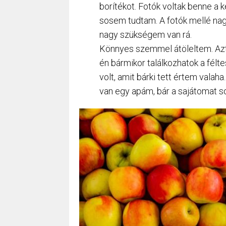
borítékot. Fotók voltak benne a ké
sosem tudtam. A fotók mellé nag
nagy szükségem van rá.
Könnyes szemmel átöleltem. Azt 
én bármikor találkozhatok a félt
volt, amit bárki tett értem valah
van egy apám, bár a sajátomat 