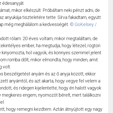
 édesanyját.
hámat, mikor elkészült. Próbáltam neki pénzt adni, de
z anyukája tiszteletére tette. Sírva fakadtam, együtt
 nap még meghálálom a kedvességét.
© GoKelsey /
ott rólam. 20 éves voltam, mikor megtaláltam, de
 tekintélyes ember, ha megtudja, hogy létezel, rögtön
je kinyomozta, hol vagyok, és könnyes szemmel jelent
om romba dőlt, mikor elmondta, hogy minden, amit
 volt.
kos beszélgetést anyám és az ő anyja között, ekkor
ezett anyámtól, és azt akarta, hogy vegye fel velem a
dott, és ridegen kijelentette, hogy én halott vagyok
gy megkeres engem, nyomozót bérelt, mert találkozni
el.
tt, hogy remegni kezdtem. Aztán átnyújtott egy nagy