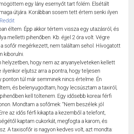
mögöttem egy lány esernyőt tart fölém. Elsétált
maga útjára. Korábban sosem tett értem senki ilyen
Reddit
an éltem. Épp akkor tértem vissza egy utazásról, és
ya melletti pihenőben. Kb. éjjel 2 óra volt. Végre
r a sofőr megérkezett, nem találtam sehol. Hívogatott
 kiborulni.
 helyzetben, hogy nem az anyanyelveteken kellett
lyenkor eljutsz arra a pontra, hogy teljesen
gy ponton túl már semminek nincs értelme. Én
ültem, és belenyugodtam, hogy lecsúsztam a taxiról,
 pihenőben kell töltenem. Egy idősebb koreai férfi
efonon. Mondtam a sofőrnek: “Nem beszélek jól
rre az idős férfi kikapta a kezemből a telefont,
eleségétől kaptam cukorkát, megfogta a karom, és
. A taxisofőr is nagyon kedves volt, azt mondta: