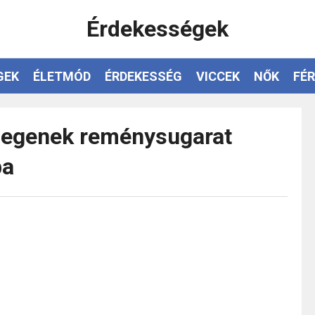
Érdekességek
GEK
ÉLETMÓD
ÉRDEKESSÉG
VICCEK
NŐK
FÉR
idegenek reménysugarat
ba