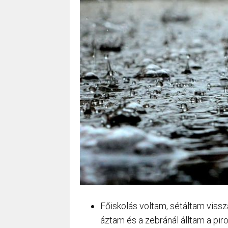
Főiskolás voltam, sétáltam vissz
áztam és a zebránál álltam a pir