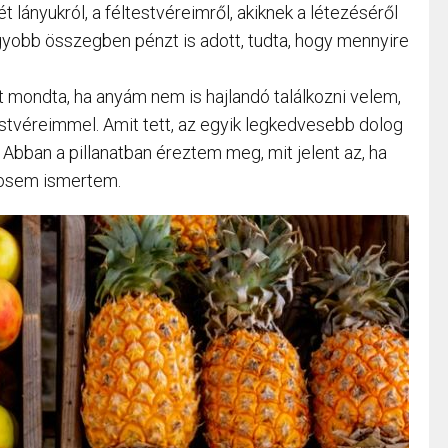
t lányukról, a féltestvéreimről, akiknek a létezéséről
yobb összegben pénzt is adott, tudta, hogy mennyire
mondta, ha anyám nem is hajlandó találkozni velem,
estvéreimmel. Amit tett, az egyik legkedvesebb dolog
a. Abban a pillanatban éreztem meg, mit jelent az, ha
sosem ismertem.