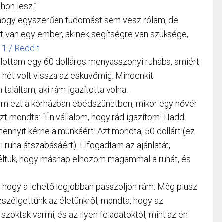
hon lesz.”
 hogy egyszerűen tudomást sem vesz rólam, de
Itt van egy ember, akinek segítségre van szüksége,
1 / Reddit
tlottam egy 60 dolláros menyasszonyi ruhába, amiért
 hét volt vissza az esküvőmig. Mindenkit
találtam, aki rám igazította volna.
m ezt a kórházban ebédszünetben, mikor egy nővér
azt mondta: “Én vállalom, hogy rád igazítom! Hadd
nyit kérne a munkáért. Azt mondta, 50 dollárt (ez
ruha átszabásáért). Elfogadtam az ajánlatát,
éltük, hogy másnap elhozom magammal a ruhát, és
, hogy a lehető legjobban passzoljon rám. Még plusz
szélgettünk az életünkről, mondta, hogy az
szoktak varrni, és az ilyen feladatoktól, mint az én