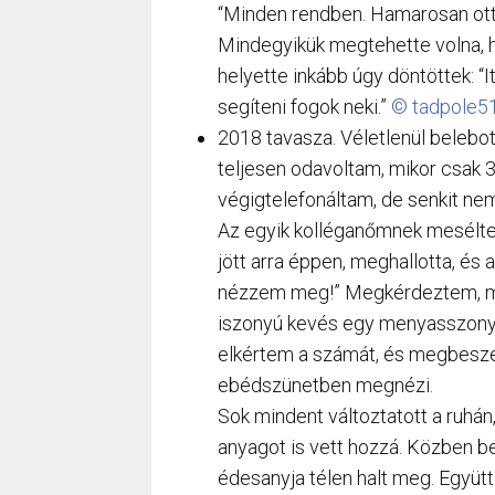
“Minden rendben. Hamarosan ott
Mindegyikük megtehette volna,
helyette inkább úgy döntöttek: “
segíteni fogok neki.”
© tadpole51
2018 tavasza. Véletlenül belebo
teljesen odavoltam, mikor csak 3
végigtelefonáltam, de senkit nem 
Az egyik kolléganőmnek mesélte
jött arra éppen, meghallotta, és 
nézzem meg!” Megkérdeztem, men
iszonyú kevés egy menyasszonyi 
elkértem a számát, és megbesz
ebédszünetben megnézi.
Sok mindent változtatott a ruhán
anyagot is vett hozzá. Közben be
édesanyja télen halt meg. Együtt 