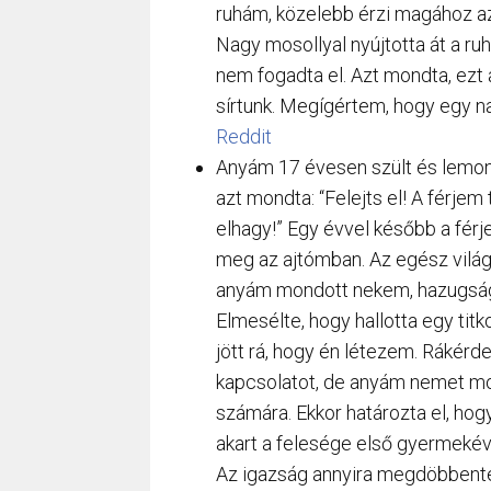
ruhám, közelebb érzi magához az
Nagy mosollyal nyújtotta át a ru
nem fogadta el. Azt mondta, ezt a
sírtunk. Megígértem, hogy egy
Reddit
Anyám 17 évesen szült és lemond
azt mondta: “Felejts el! A férjem
elhagy!” Egy évvel később a fér
meg az ajtómban. Az egész világ
anyám mondott nekem, hazugság
Elmesélte, hogy hallotta egy tit
jött rá, hogy én létezem. Rákérd
kapcsolatot, de anyám nemet mon
számára. Ekkor határozta el, ho
akart a felesége első gyermekév
Az igazság annyira megdöbbente