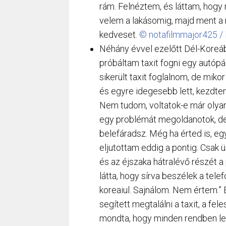
rám. Felnéztem, és láttam, hogy 
velem a lakásomig, majd ment a 
kedveset.
© notafilmmajor425 / 
Néhány évvel ezelőtt Dél-Koreáb
próbáltam taxit fogni egy autópál
sikerült taxit foglalnom, de miko
és egyre idegesebb lett, kezdtem
Nem tudom, voltatok-e már olyan
egy problémát megoldanotok, de i
belefáradsz. Még ha érted is, e
eljutottam eddig a pontig. Csak 
és az éjszaka hátralévő részét a
látta, hogy sírva beszélek a tel
koreaiul. Sajnálom. Nem értem.” E
segített megtalálni a taxit, a f
mondta, hogy minden rendben lesz