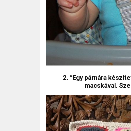
2. “Egy párnára készí
macskával. Szer