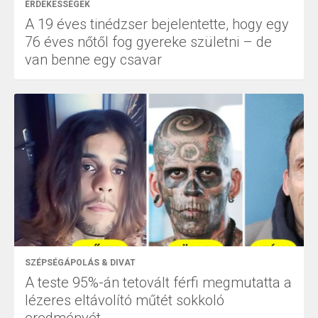
ÉRDEKESSÉGEK
A 19 éves tinédzser bejelentette, hogy egy
76 éves nőtől fog gyereke születni – de
van benne egy csavar
SZÉPSÉGÁPOLÁS & DIVAT
A teste 95%-án tetovált férfi megmutatta a
lézeres eltávolító műtét sokkoló
eredményét