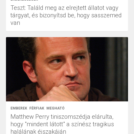
Teszt: Találd meg az elrejtett állatot vagy
tárgyat, és bizonyítsd be, hogy sasszemed
van
EMBEREK
FÉRFIAK
MEGHATÓ
Matthew Perry tiniszomszédja elárulta,
hogy "mindent látott" a színész tragikus
halálának éjszakáján