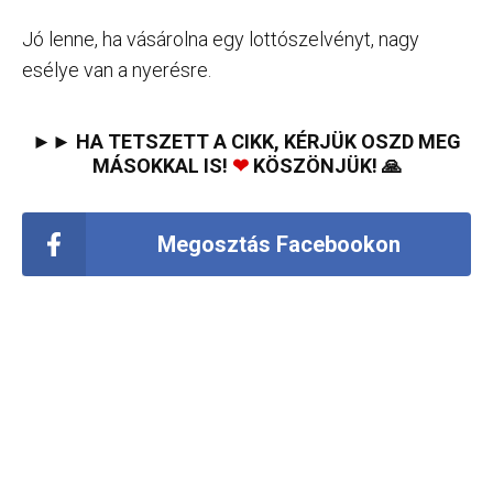
Jó lenne, ha vásárolna egy lottószelvényt, nagy
esélye van a nyerésre.
►► HA TETSZETT A CIKK, KÉRJÜK OSZD MEG
MÁSOKKAL IS!
❤
KÖSZÖNJÜK! 🙏
Megosztás Facebookon