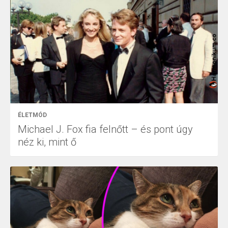
ÉLETMÓD
Michael J. Fox fia felnőtt – és pont úgy
néz ki, mint ő