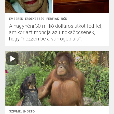
EMBEREK
ÉRDEKESSÉG
FÉRFIAK
NŐK
A nagynéni 30 millió dolláros titkot fed fel,
amikor azt mondja az unokaöccsének,
hogy "nézzen be a varrógép alá".
SZÍVMELENGETŐ