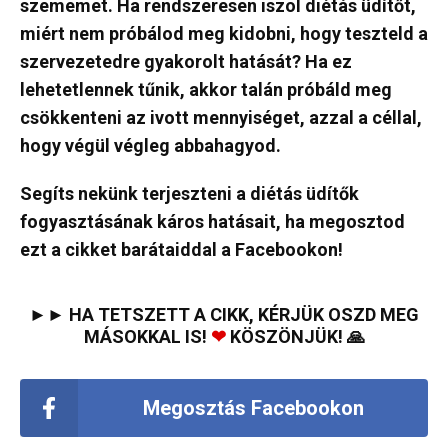
szememet. Ha rendszeresen iszol diétás üdítőt,
miért nem próbálod meg kidobni, hogy teszteld a
szervezetedre gyakorolt hatását? Ha ez
lehetetlennek tűnik, akkor talán próbáld meg
csökkenteni az ivott mennyiséget, azzal a céllal,
hogy végül végleg abbahagyod.
Segíts nekünk terjeszteni a diétás üdítők
fogyasztásának káros hatásait, ha megosztod
ezt a cikket barátaiddal a Facebookon!
►► HA TETSZETT A CIKK, KÉRJÜK OSZD MEG
MÁSOKKAL IS!
❤
KÖSZÖNJÜK! 🙏
Megosztás Facebookon