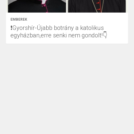
EMBEREK
❗Gyorshír-Újabb botrány a katolikus
egyházban,erre senki nem gondolt!👇