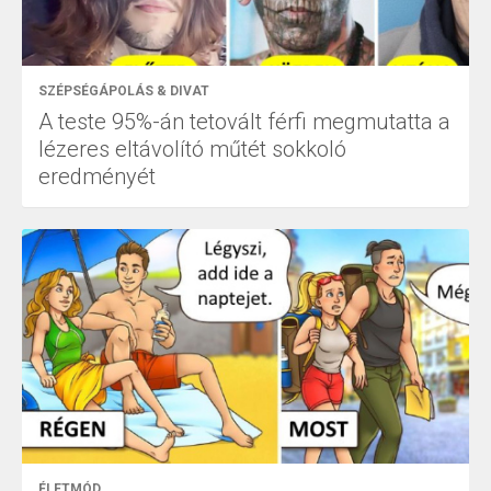
SZÉPSÉGÁPOLÁS & DIVAT
A teste 95%-án tetovált férfi megmutatta a
lézeres eltávolító műtét sokkoló
eredményét
ÉLETMÓD