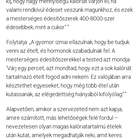
ki], hogy nagy mennyiségű kalóriát várjon el, ha
valami rendkívül édeset veszünk magunkhoz, és ezek
a mesterséges édesítőszerek 400-8000-szer
édesebbek, mint a cukor”.”
Folytatja: „A gyomor izmai ellazulnak, hogy be tudjuk
venni az ételt, és hormonok szabadulnak fel. A
mesterséges édesítőszerekkel a tested azt mondja:
‘Várj egy percet, azt mondtad, hogy ezt a sok kalóriát
tartalmazó ételt fogod adni nekem. Ez valójában arra
késztethet egyeseket, hogy még több étel után
kutassanak, az elégedettség hiányából kifolyólag”.”
Alapvetően, amikor a szervezeted nem azt kapja,
amire számított, más lehetőségek felé fordul –
nevezetesen olyan magas kalóriatartalmú ételek
után kutat, amelyek megadhatják neki, amit keres.