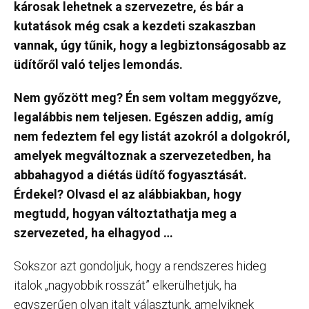
károsak lehetnek a szervezetre, és bár a
kutatások még csak a kezdeti szakaszban
vannak, úgy tűnik, hogy a legbiztonságosabb az
üdítőről való teljes lemondás.
Nem győzött meg? Én sem voltam meggyőzve,
legalábbis nem teljesen. Egészen addig, amíg
nem fedeztem fel egy listát azokról a dolgokról,
amelyek megváltoznak a szervezetedben, ha
abbahagyod a diétás üdítő fogyasztását.
Érdekel? Olvasd el az alábbiakban, hogy
megtudd, hogyan változtathatja meg a
szervezeted, ha elhagyod …
Sokszor azt gondoljuk, hogy a rendszeres hideg
italok „nagyobbik rosszát” elkerülhetjük, ha
egyszerűen olyan italt választunk, amelyiknek