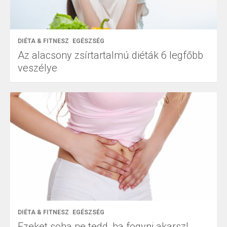
DIÉTA & FITNESZ
EGÉSZSÉG
Az alacsony zsírtartalmú diéták 6 legfőbb
veszélye
DIÉTA & FITNESZ
EGÉSZSÉG
Ezeket soha ne tedd, ha fogyni akarsz!