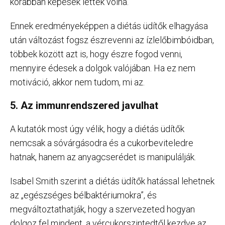
korábban képesek lettek volna.
Ennek eredményeképpen a diétás üdítők elhagyása
után változást fogsz észrevenni az ízlelőbimbóidban,
többek között azt is, hogy észre fogod venni,
mennyire édesek a dolgok valójában. Ha ez nem
motiváció, akkor nem tudom, mi az.
5. Az immunrendszered javulhat
A kutatók most úgy vélik, hogy a diétás üdítők
nemcsak a sóvárgásodra és a cukorbeviteledre
hatnak, hanem az anyagcserédet is manipulálják.
Isabel Smith szerint a diétás üdítők hatással lehetnek
az „egészséges bélbaktériumokra”, és
megváltoztathatják, hogy a szervezeted hogyan
dolgoz fel mindent, a vércukorszintedtől kezdve az