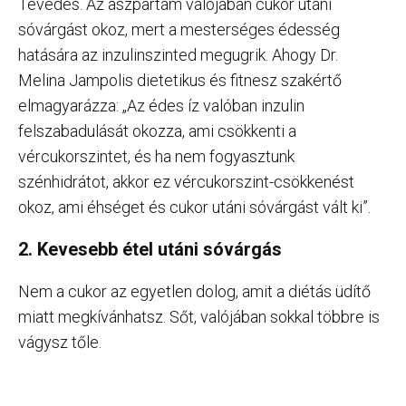
Tévedés. Az aszpartám valójában cukor utáni
sóvárgást okoz, mert a mesterséges édesség
hatására az inzulinszinted megugrik. Ahogy Dr.
Melina Jampolis dietetikus és fitnesz szakértő
elmagyarázza: „Az édes íz valóban inzulin
felszabadulását okozza, ami csökkenti a
vércukorszintet, és ha nem fogyasztunk
szénhidrátot, akkor ez vércukorszint-csökkenést
okoz, ami éhséget és cukor utáni sóvárgást vált ki”.
2. Kevesebb étel utáni sóvárgás
Nem a cukor az egyetlen dolog, amit a diétás üdítő
miatt megkívánhatsz. Sőt, valójában sokkal többre is
vágysz tőle.