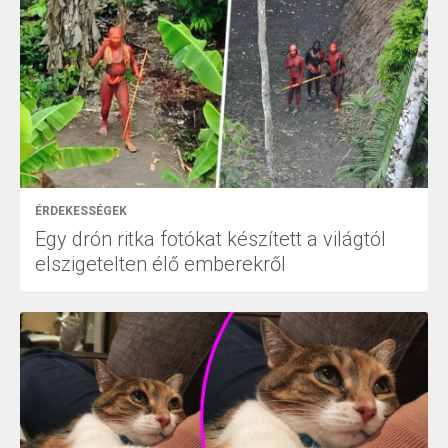
ÉRDEKESSÉGEK
Egy drón ritka fotókat készített a világtól
elszigetelten élő emberekről