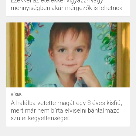
Ezekkel az ételekkel vigyázz! Nagy
mennyiségben akár mérgezők is lehetnek
HÍREK
A halálba vetette magát egy 8 éves kisfiú,
mert már nem bírta elviselni bántalmazó
szülei kegyetlenségeit