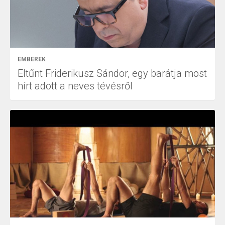
EMBEREK
Eltűnt Friderikusz Sándor, egy barátja most
hírt adott a neves tévésről