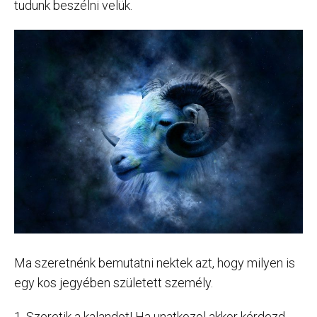
tudunk beszélni velük.
Ma szeretnénk bemutatni nektek azt, hogy milyen is
egy kos jegyében született személy.
1. Szeretik a kalandot! Ha unatkozol akkor kérdezd