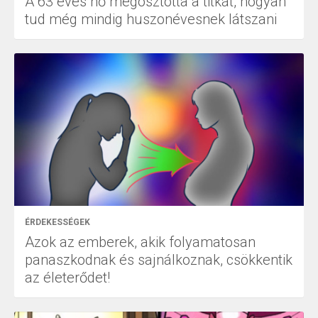
A 63 éves nő megosztotta a titkát, hogyan
tud még mindig huszonévesnek látszani
ÉRDEKESSÉGEK
Azok az emberek, akik folyamatosan
panaszkodnak és sajnálkoznak, csökkentik
az életerődet!