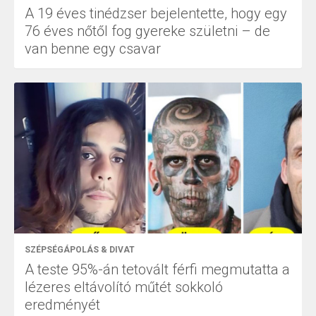
A 19 éves tinédzser bejelentette, hogy egy
76 éves nőtől fog gyereke születni – de
van benne egy csavar
SZÉPSÉGÁPOLÁS & DIVAT
A teste 95%-án tetovált férfi megmutatta a
lézeres eltávolító műtét sokkoló
eredményét