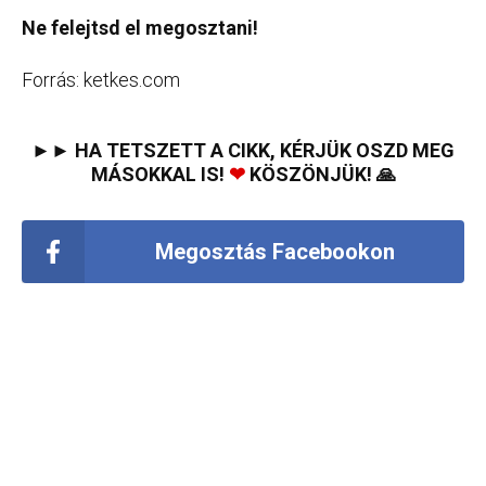
Ne felejtsd el megosztani!
Forrás: ketkes.com
►► HA TETSZETT A CIKK, KÉRJÜK OSZD MEG
MÁSOKKAL IS!
❤
KÖSZÖNJÜK! 🙏
Megosztás Facebookon