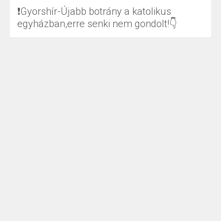
❗Gyorshír-Újabb botrány a katolikus
egyházban,erre senki nem gondolt!👇