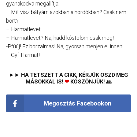
gyanakodva megállítja:
– Mit visz bátyám azokban a hordókban? Csak nem
bort?
– Harmatlevet.
– Harmatlevet? Na, hadd kóstolom csak meg!
-Pfúúj! Ez borzalmas! Na, gyorsan menjen el innen!
– Gyí, Harmat!
►► HA TETSZETT A CIKK, KÉRJÜK OSZD MEG
MÁSOKKAL IS!
❤
KÖSZÖNJÜK! 🙏
Megosztás Facebookon