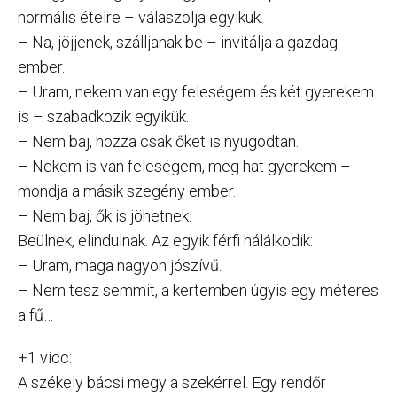
normális ételre – válaszolja egyikük.
– Na, jöjjenek, szálljanak be – invitálja a gazdag
ember.
– Uram, nekem van egy feleségem és két gyerekem
is – szabadkozik egyikük.
– Nem baj, hozza csak őket is nyugodtan.
– Nekem is van feleségem, meg hat gyerekem –
mondja a másik szegény ember.
– Nem baj, ők is jöhetnek.
Beülnek, elindulnak. Az egyik férfi hálálkodik:
– Uram, maga nagyon jószívű.
– Nem tesz semmit, a kertemben úgyis egy méteres
a fű…
+1 vicc:
A székely bácsi megy a szekérrel. Egy rendőr