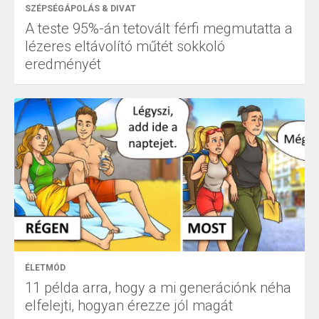
SZÉPSÉGÁPOLÁS & DIVAT
A teste 95%-án tetovált férfi megmutatta a
lézeres eltávolító műtét sokkoló
eredményét
ÉLETMÓD
11 példa arra, hogy a mi generációnk néha
elfelejti, hogyan érezze jól magát