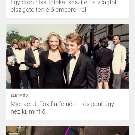
Egy drón ritka fotókat készített a világtól
elszigetelten élő emberekről
ÉLETMÓD
Michael J. Fox fia felnőtt – és pont úgy
néz ki, mint ő