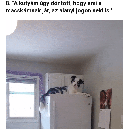
8. "A kutyám úgy döntött, hogy ami a
macskámnak jár, az alanyi jogon neki is."