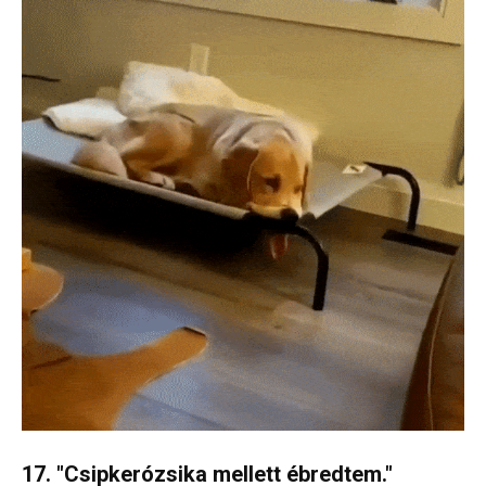
17. "Csipkerózsika mellett ébredtem."