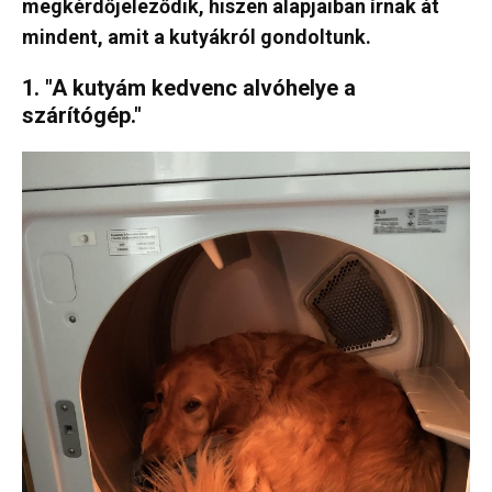
megkérdőjeleződik, hiszen alapjaiban írnak át
mindent, amit a kutyákról gondoltunk.
1. "A kutyám kedvenc alvóhelye a
szárítógép."