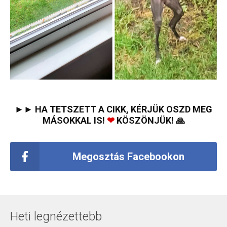
►► HA TETSZETT A CIKK, KÉRJÜK OSZD MEG
MÁSOKKAL IS!
❤
KÖSZÖNJÜK! 🙏
Megosztás Facebookon
Heti legnézettebb