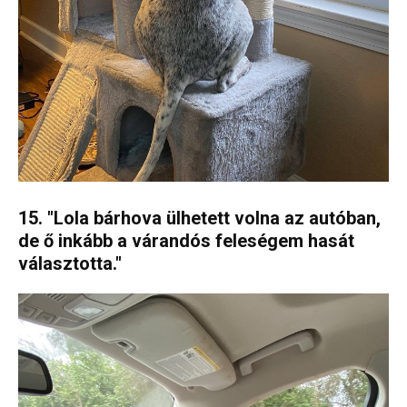
15. "Lola bárhova ülhetett volna az autóban,
de ő inkább a várandós feleségem hasát
választotta."