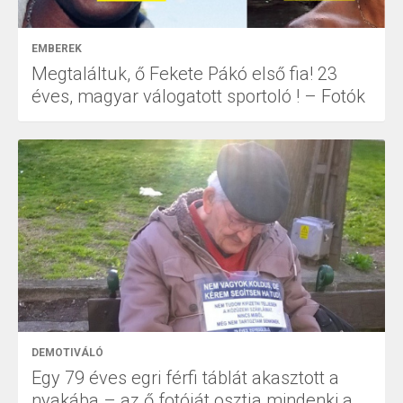
EMBEREK
Megtaláltuk, ő Fekete Pákó első fia! 23
éves, magyar válogatott sportoló ! – Fotók
DEMOTIVÁLÓ
Egy 79 éves egri férfi táblát akasztott a
nyakába – az ő fotóját osztja mindenki a