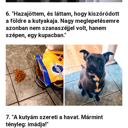
6. "Hazajöttem, és láttam, hogy kiszóródott
a földre a kutyakaja. Nagy meglepetésemre
azonban nem szanaszéjjel volt, hanem
szépen, egy kupacban."
7. "A kutyám szereti a havat. Mármint
tényleg: imádja!"