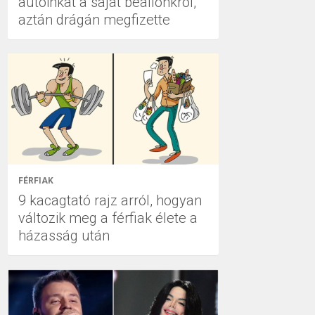
autóinkat a saját beállónkról,
aztán drágán megfizette
FÉRFIAK
9 kacagtató rajz arról, hogyan
változik meg a férfiak élete a
házasság után