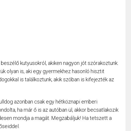
eszélő kutyusokról, akiken nagyon jót szórakoztunk.
ük olyan is, aki egy gyermekhez hasonló hisztit
 dogokkal is találkoztunk, akik szóban is kifejezték az
bulldog azonban csak egy hétköznapi emberi
olta, ha már ő is az autóban ül, akkor becsatlakozik
desen mondja a magát. Megzabáljuk! Ha tetszett a
őseiddel.