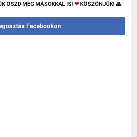
ÜK OSZD MEG MÁSOKKAL IS!
❤
KÖSZÖNJÜK! 🙏
gosztás Facebookon