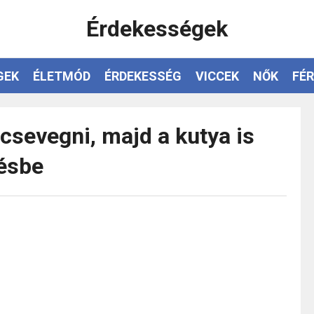
Érdekességek
GEK
ÉLETMÓD
ÉRDEKESSÉG
VICCEK
NŐK
FÉR
t csevegni, majd a kutya is
tésbe