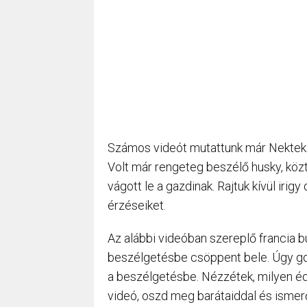
Számos videót mutattunk már Nektek b
Volt már rengeteg beszélő husky, közt
vágott le a gazdinak. Rajtuk kívül irigy
érzéseiket.
Az alábbi videóban szereplő francia 
beszélgetésbe csöppent bele. Úgy gond
a beszélgetésbe. Nézzétek, milyen é
videó, oszd meg barátaiddal és ismer