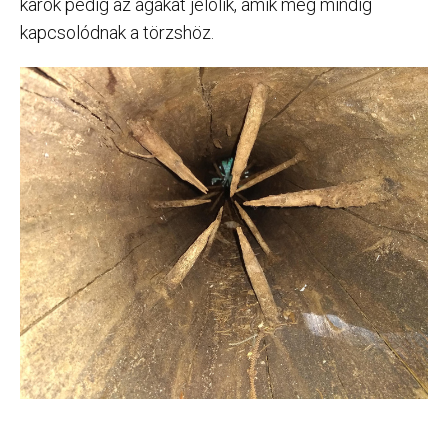
karók pedig az ágakat jelölik, amik még mindig
kapcsolódnak a törzshöz.