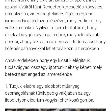
azokat kívülről fújni. Rengeteg keresgélés, könyv és
cikk olvasás, videómegtekintés útján meg lehet
ismerkedni a föld azon részével, mely eddig rejtély
volt számunkra. Nyilván te sem tudtál arról, hogy
élnek a bolygón olyan galambok, melynek tollazata
göndör, ahogy biztos arról sem volt tudomásod, hogy
hófehér páfrányokkal lehet találkozni az erdőkben.
Annak érdekében, hogy egy kicsit kielégítsük
tudásvágyad, összegyűjtöttünk néhány képet, mely
betekintést enged az ismeretlenbe.
1, Tudjuk, elsőre egy eldobott műanyag
csomagolásnak tűnik, pedig valójában ez egy
ileodictyon cibarium vagyis fehér kosárgomba.