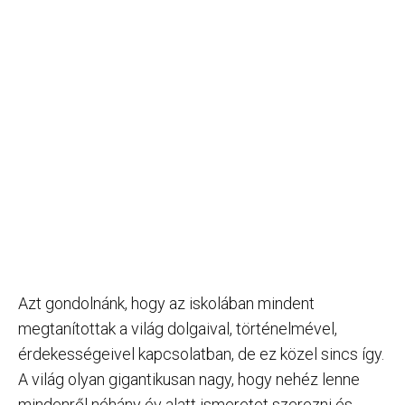
Azt gondolnánk, hogy az iskolában mindent
megtanítottak a világ dolgaival, történelmével,
érdekességeivel kapcsolatban, de ez közel sincs így.
A világ olyan gigantikusan nagy, hogy nehéz lenne
mindenről néhány év alatt ismeretet szerezni és