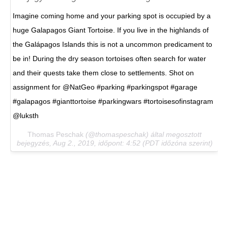
Imagine coming home and your parking spot is occupied by a
huge Galapagos Giant Tortoise. If you live in the highlands of
the Galápagos Islands this is not a uncommon predicament to
be in! During the dry season tortoises often search for water
and their quests take them close to settlements. Shot on
assignment for @NatGeo #parking #parkingspot #garage
#galapagos #gianttortoise #parkingwars #tortoisesofinstagram
@luksth
Thomas Peschak
(@thomaspeschak) által megosztott
bejegyzés,
Aug 2., 2019, időpont: 4:52 (PDT időzóna szerint)