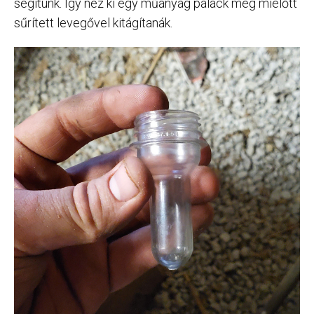
segítünk. Így néz ki egy műanyag palack még mielőtt
sűrített levegővel kitágítanák.