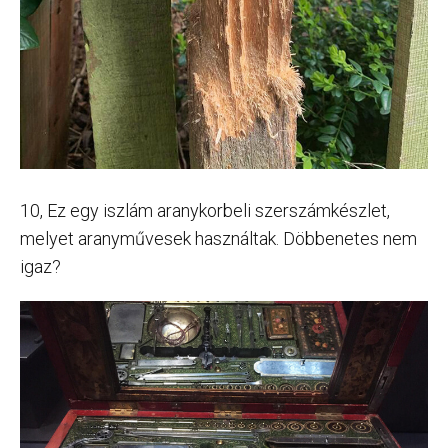
10, Ez egy iszlám aranykorbeli szerszámkészlet,
melyet aranyművesek használtak. Döbbenetes nem
igaz?