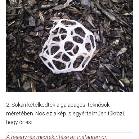
2, Sokan kételkedtek a galapagosi teknősök
méretében. Nos ez a kép is egyértelműen tükrözi,
hogy óriási.
A bejegyzés megtekintése az Instagramon