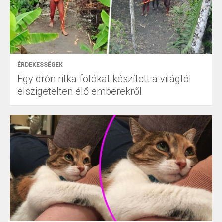
ÉRDEKESSÉGEK
Egy drón ritka fotókat készített a világtól
elszigetelten élő emberekről