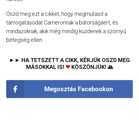
Oszd meg ezt a cikket, hogy megmutasd a
támogatásodat Cameronnak a bátorságáért, és
mindazoknak, akik még mindig küzdenek a szörnyű
betegség ellen.
►► HA TETSZETT A CIKK, KÉRJÜK OSZD MEG
MÁSOKKAL IS!
❤
KÖSZÖNJÜK! 🙏
Megosztás Facebookon