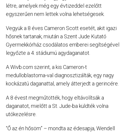
létre, amelyek még egy évtizeddel ezelőtt
egyszerűen nem lettek volna lehetségesek.
Vegyük a 8 éves Cameron Scott esetét, akit igazi
hősnek tartanak, miután a Szent Jude Kutató
Gyermekkórház csodálatos emberei segítségével
legyőzte a 4. stádiumú agydaganatot.
A Wivb.com szerint, a kis Cameron-t
medulloblastoma-val diagnosztizálták, egy nagy
kockázatú daganattal, amely átterjedt a gerincére.
A 8 évest megműtötték, hogy eltávolítsák a
daganatot, mielőtt a St. Jude-ba küldték volna
utókezelésre.
“Ő az én hősöm” – mondta az édesapja, Wendell