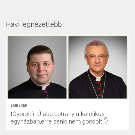
Havi legnézettebb
EMBEREK
❗Gyorshír-Újabb botrány a katolikus
egyházban,erre senki nem gondolt!👇