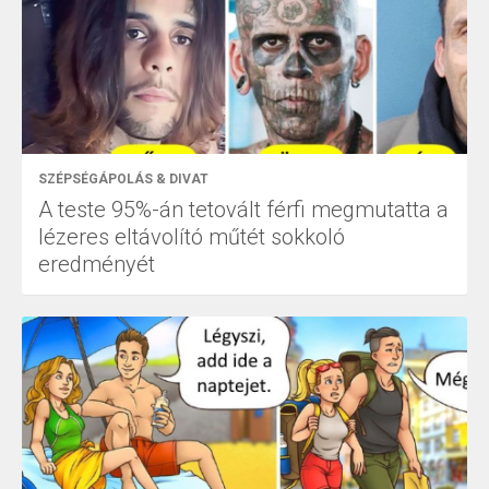
SZÉPSÉGÁPOLÁS & DIVAT
A teste 95%-án tetovált férfi megmutatta a
lézeres eltávolító műtét sokkoló
eredményét