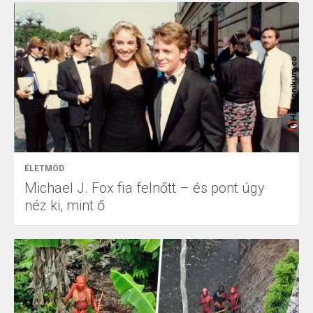
ÉLETMÓD
Michael J. Fox fia felnőtt – és pont úgy
néz ki, mint ő