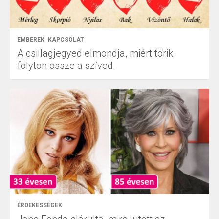
EMBEREK
KAPCSOLAT
A csillagjegyed elmondja, miért törik
folyton össze a szíved.
ÉRDEKESSÉGEK
Jane Fonda elárulta, mire jutott az