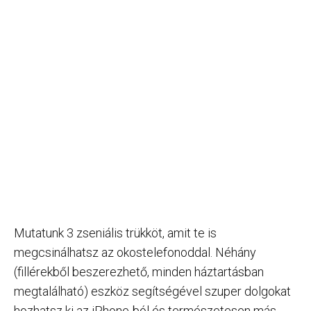
Mutatunk 3 zseniális trükköt, amit te is
megcsinálhatsz az okostelefonoddal. Néhány
(fillérekből beszerezhető, minden háztartásban
megtalálható) eszköz segítségével szuper dolgokat
hozhatsz ki az iPhone-ból és természetesen más