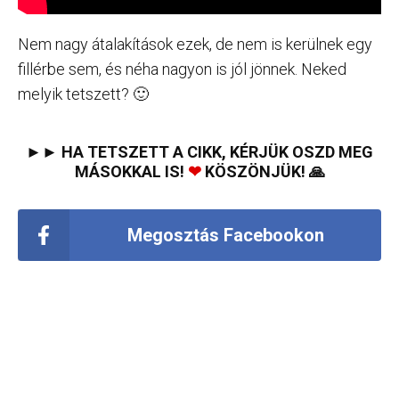
Nem nagy átalakítások ezek, de nem is kerülnek egy
fillérbe sem, és néha nagyon is jól jönnek. Neked
melyik tetszett? 🙂
►► HA TETSZETT A CIKK, KÉRJÜK OSZD MEG
MÁSOKKAL IS!
❤
KÖSZÖNJÜK! 🙏
Megosztás Facebookon