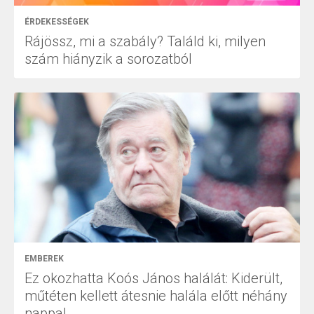
ÉRDEKESSÉGEK
Rájössz, mi a szabály? Találd ki, milyen
szám hiányzik a sorozatból
EMBEREK
Ez okozhatta Koós János halálát: Kiderült,
műtéten kellett átesnie halála előtt néhány
nappal