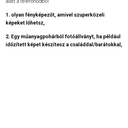
alatt a telefonodból:
1. olyan fényképezőt, amivel szuperközeli
képeket lőhetsz,
2. Egy műanyagpohárból fotóállványt, ha például
időzített képet készítesz a családdal/barátokkal,