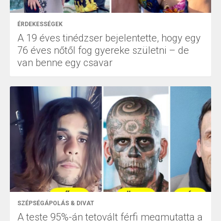
ÉRDEKESSÉGEK
A 19 éves tinédzser bejelentette, hogy egy
76 éves nőtől fog gyereke születni – de
van benne egy csavar
SZÉPSÉGÁPOLÁS & DIVAT
A teste 95%-án tetovált férfi megmutatta a