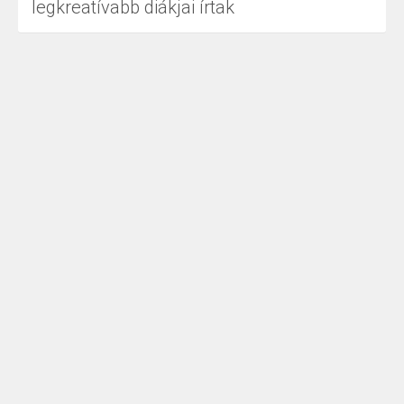
legkreatívabb diákjai írtak