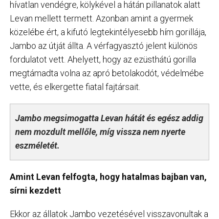
hívatlan vendégre, kölykével a hátán pillanatok alatt
Levan mellett termett. Azonban amint a gyermek
közelébe ért, a kifutó legtekintélyesebb hím gorillája,
Jambo az útját állta. A vérfagyasztó jelent különös
fordulatot vett. Ahelyett, hogy az ezüsthátú gorilla
megtámadta volna az apró betolakodót, védelmébe
vette, és elkergette fiatal fajtársait.
Jambo megsimogatta Levan hátát és egész addig
nem mozdult mellőle, míg vissza nem nyerte
eszméletét.
Amint Levan felfogta, hogy hatalmas bajban van,
sírni kezdett
Ekkor az állatok Jambo vezetésével visszavonultak a