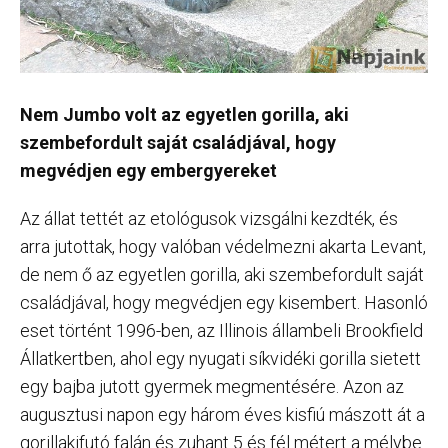
Nem Jumbo volt az egyetlen gorilla, aki
szembefordult saját családjával, hogy
megvédjen egy embergyereket
Az állat tettét az etológusok vizsgálni kezdték, és
arra jutottak, hogy valóban védelmezni akarta Levant,
de nem ő az egyetlen gorilla, aki szembefordult saját
családjával, hogy megvédjen egy kisembert. Hasonló
eset történt 1996-ben, az Illinois állambeli Brookfield
Állatkertben, ahol egy nyugati síkvidéki gorilla sietett
egy bajba jutott gyermek megmentésére. Azon az
augusztusi napon egy három éves kisfiú mászott át a
gorillakifutó falán és zuhant 5 és fél métert a mélybe.