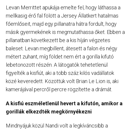
Levan Merrittet apukája emelte fel, hogy láthassa a
mellkasig érő fal fölött a Jersey Állatkert hatalmas
főemlőseit, majd egy pillanatra hátra fordult, hogy
másik gyermekének is megmutathassa őket. Ebben a
pillanatban következett be a kis híján végzetes
baleset. Levan megbillent, átesett a falon és négy
métert zuhant, míg földet nem ért a gorilla kifutó
lebetonozott részén. A látogatók tehetetlenül
figyelték a kisfiút, aki a több száz kilós vadállatok
közé keveredett. Közöttük volt Brian Le Lion is, aki
kamerájával percről percre rögzítette a drámát.
A kisfiú eszméletlenül hevert a kifutón, amikor a
gorillák elkezdték megkörnyékezni
Mindnyájuk közül Nandi volt a legkíváncsibb a