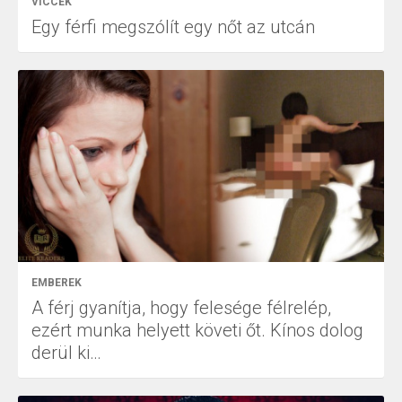
VICCEK
Egy férfi megszólít egy nőt az utcán
EMBEREK
A férj gyanítja, hogy felesége félrelép,
ezért munka helyett követi őt. Kínos dolog
derül ki…