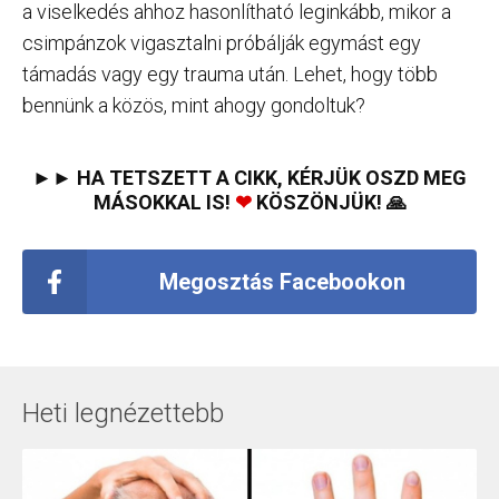
a viselkedés ahhoz hasonlítható leginkább, mikor a
csimpánzok vigasztalni próbálják egymást egy
támadás vagy egy trauma után. Lehet, hogy több
bennünk a közös, mint ahogy gondoltuk?
►► HA TETSZETT A CIKK, KÉRJÜK OSZD MEG
MÁSOKKAL IS!
❤
KÖSZÖNJÜK! 🙏
Megosztás Facebookon
Heti legnézettebb