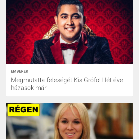
EMBEREK
Megmutatta feleségét Kis Grófo! Hét éve
házasok már