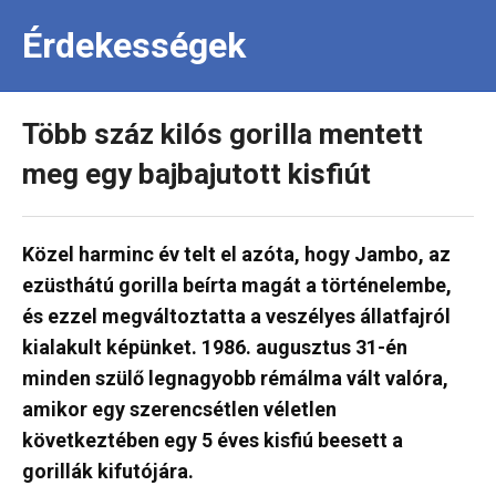
Érdekességek
Több száz kilós gorilla mentett
meg egy bajbajutott kisfiút
Közel harminc év telt el azóta, hogy Jambo, az
ezüsthátú gorilla beírta magát a történelembe,
és ezzel megváltoztatta a veszélyes állatfajról
kialakult képünket. 1986. augusztus 31-én
minden szülő legnagyobb rémálma vált valóra,
amikor egy szerencsétlen véletlen
következtében egy 5 éves kisfiú beesett a
gorillák kifutójára.