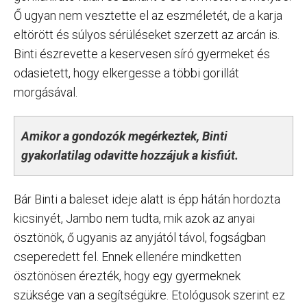
Ő ugyan nem vesztette el az eszméletét, de a karja
eltörött és súlyos sérüléseket szerzett az arcán is.
Binti észrevette a keservesen síró gyermeket és
odasietett, hogy elkergesse a többi gorillát
morgásával.
Amikor a gondozók megérkeztek, Binti
gyakorlatilag odavitte hozzájuk a kisfiút.
Bár Binti a baleset ideje alatt is épp hátán hordozta
kicsinyét, Jambo nem tudta, mik azok az anyai
ösztönök, ő ugyanis az anyjától távol, fogságban
cseperedett fel. Ennek ellenére mindketten
ösztönösen érezték, hogy egy gyermeknek
szüksége van a segítségükre. Etológusok szerint ez