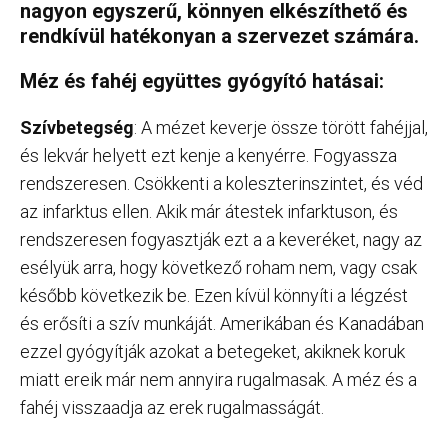
nagyon egyszerű, könnyen elkészíthető és
rendkívül hatékonyan a szervezet számára.
Méz és fahéj együttes gyógyító hatásai:
Szívbetegség
: A mézet keverje össze törött fahéjjal,
és lekvár helyett ezt kenje a kenyérre. Fogyassza
rendszeresen. Csökkenti a koleszterinszintet, és véd
az infarktus ellen. Akik már átestek infarktuson, és
rendszeresen fogyasztják ezt a a keveréket, nagy az
esélyük arra, hogy következő roham nem, vagy csak
később következik be. Ezen kívül könnyíti a légzést
és erősíti a szív munkáját. Amerikában és Kanadában
ezzel gyógyítják azokat a betegeket, akiknek koruk
miatt ereik már nem annyira rugalmasak. A méz és a
fahéj visszaadja az erek rugalmasságát.