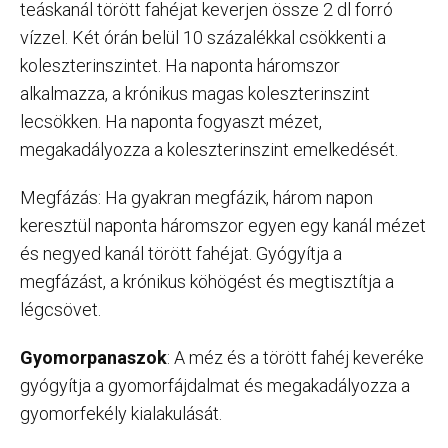
teáskanál törött fahéjat keverjen össze 2 dl forró
vízzel. Két órán belül 10 százalékkal csökkenti a
koleszterinszintet. Ha naponta háromszor
alkalmazza, a krónikus magas koleszterinszint
lecsökken. Ha naponta fogyaszt mézet,
megakadályozza a koleszterinszint emelkedését.
Megfázás: Ha gyakran megfázik, három napon
keresztül naponta háromszor egyen egy kanál mézet
és negyed kanál törött fahéjat. Gyógyítja a
megfázást, a krónikus köhögést és megtisztítja a
légcsövet.
Gyomorpanaszok
: A méz és a törött fahéj keveréke
gyógyítja a gyomorfájdalmat és megakadályozza a
gyomorfekély kialakulását.