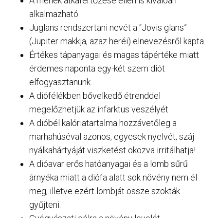
A méhek atkafertőzése ellen is kiválóan
alkalmazható.
Juglans rendszertani nevét a “Jovis glans”
(Jupiter makkja, azaz heréi) elnevezésről kapta.
Értékes tápanyagai és magas tápértéke miatt
érdemes naponta egy-két szem diót
elfogyasztanunk.
A diófélékben bővelkedő étrenddel
megelőzhetjük az infarktus veszélyét.
A dióbél kalóriatartalma hozzávetőleg a
marhahúséval azonos, egyesek nyelvét, száj-
nyálkahártyáját viszketést okozva irritálhatja!
A dióavar erős hatóanyagai és a lomb sűrű
árnyéka miatt a diófa alatt sok növény nem él
meg, illetve ezért lombját össze szokták
gyűjteni.