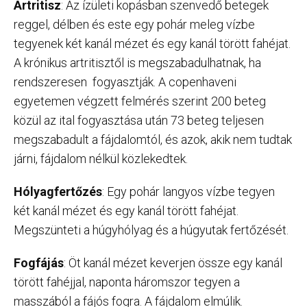
Artritisz
: Az ízületi kopásban szenvedő betegek
reggel, délben és este egy pohár meleg vízbe
tegyenek két kanál mézet és egy kanál törött fahéjat.
A krónikus artritisztől is megszabadulhatnak, ha
rendszeresen fogyasztják. A copenhaveni
egyetemen végzett felmérés szerint 200 beteg
közül az ital fogyasztása után 73 beteg teljesen
megszabadult a fájdalomtól, és azok, akik nem tudtak
járni, fájdalom nélkül közlekedtek.
Hólyagfertőzés
: Egy pohár langyos vízbe tegyen
két kanál mézet és egy kanál törött fahéjat.
Megszünteti a húgyhólyag és a húgyutak fertőzését.
Fogfájás
: Öt kanál mézet keverjen össze egy kanál
törött fahéjjal, naponta háromszor tegyen a
masszából a fájós fogra. A fájdalom elmúlik.