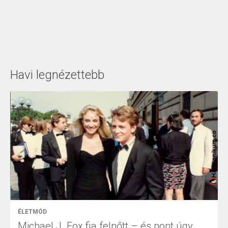
Havi legnézettebb
ÉLETMÓD
Michael J. Fox fia felnőtt – és pont úgy