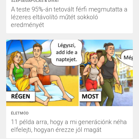
SZÉPSÉGÁPOLÁS & DIVAT
A teste 95%-án tetovált férfi megmutatta a
lézeres eltávolító műtét sokkoló
eredményét
ÉLETMÓD
11 példa arra, hogy a mi generációnk néha
elfelejti, hogyan érezze jól magát