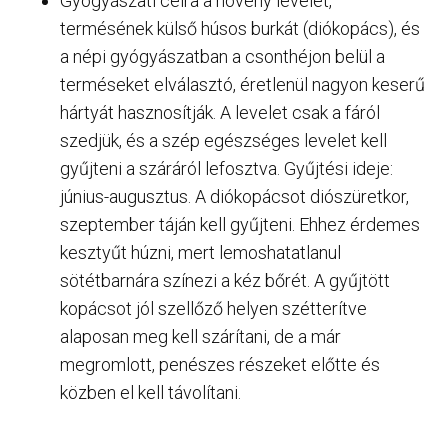
Gyógyászati célra a növény levelét,
termésének külső húsos burkát (diókopács), és
a népi gyógyászatban a csonthéjon belül a
terméseket elválasztó, éretlenül nagyon keserű
hártyát hasznosítják. A levelet csak a fáról
szedjük, és a szép egészséges levelet kell
gyűjteni a száráról lefosztva. Gyűjtési ideje:
június-augusztus. A diókopácsot diószüretkor,
szeptember táján kell gyűjteni. Ehhez érdemes
kesztyűt húzni, mert lemoshatatlanul
sötétbarnára színezi a kéz bőrét. A gyűjtött
kopácsot jól szellőző helyen szétterítve
alaposan meg kell szárítani, de a már
megromlott, penészes részeket előtte és
közben el kell távolítani.