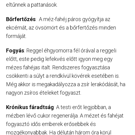
eltűnnek a pattanások.
Bőrfertőzés
: A méz-fahéj páros gyógyítja az
ekcémát, az övsömört és a bőrfertőzés minden
formáját.
Fogyás
: Reggel éhgyomorra fél órával a reggeli
előtt, este pedig lefekvés előtt igyon meg egy
mézes fahéjas italt. Rendszeres fogyasztása
csökkenti a súlyt a rendkívül kövérek esetében is.
Még akkor is megakadályozza a zsír lerakódását, ha
nagyon zsíros ételeket fogyaszt.
Krónikus fáradtság
: A testi erőt legjobban, a
mézben lévő cukor regenerálja. A mézet és fahéjat
fogyasztó idős emberek erősebbek és
mozgékonyabbak. Ha délután három óra körül