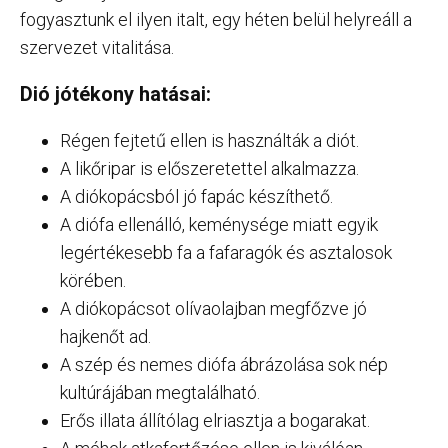
fogyasztunk el ilyen italt, egy héten belül helyreáll a
szervezet vitalitása.
Dió jótékony hatásai:
Régen fejtetű ellen is használták a diót.
A likőripar is előszeretettel alkalmazza.
A diókopácsból jó fapác készíthető.
A diófa ellenálló, keménysége miatt egyik
legértékesebb fa a fafaragók és asztalosok
körében.
A diókopácsot olívaolajban megfőzve jó
hajkenőt ad.
A szép és nemes diófa ábrázolása sok nép
kultúrájában megtalálható.
Erős illata állítólag elriasztja a bogarakat.