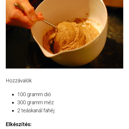
Hozzávalók:
100 gramm dió
300 gramm méz
2 teáskanál fahéj
Elkészítés: