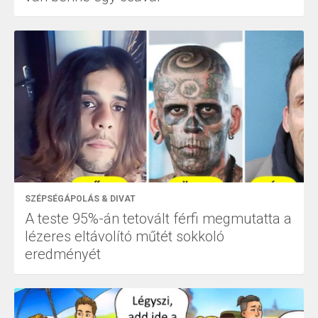
SZÉPSÉGÁPOLÁS & DIVAT
A teste 95%-án tetovált férfi megmutatta a
lézeres eltávolító műtét sokkoló
eredményét