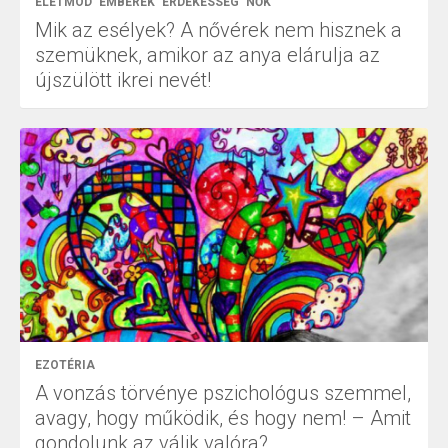
ÉLETMÓD
EMBEREK
ÉRDEKESSÉG
NŐK
Mik az esélyek? A nővérek nem hisznek a
szemüknek, amikor az anya elárulja az
újszülött ikrei nevét!
EZOTÉRIA
A vonzás törvénye pszichológus szemmel,
avagy, hogy működik, és hogy nem! – Amit
gondolunk az válik valóra?