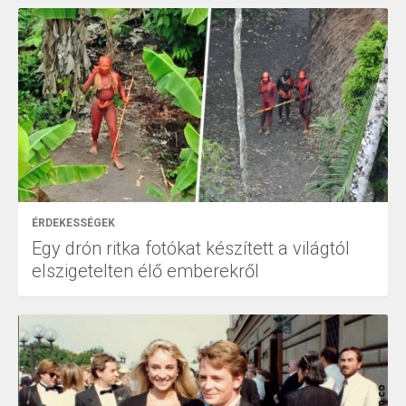
ÉRDEKESSÉGEK
Egy drón ritka fotókat készített a világtól
elszigetelten élő emberekről