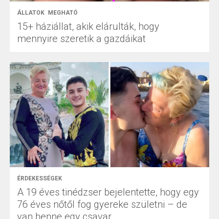
ÁLLATOK
MEGHATÓ
15+ háziállat, akik elárulták, hogy
mennyire szeretik a gazdáikat
ÉRDEKESSÉGEK
A 19 éves tinédzser bejelentette, hogy egy
76 éves nőtől fog gyereke születni – de
van benne egy csavar