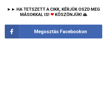
►► HA TETSZETT A CIKK, KÉRJÜK OSZD MEG
MÁSOKKAL IS!
❤
KÖSZÖNJÜK! 🙏
Megosztás Facebookon