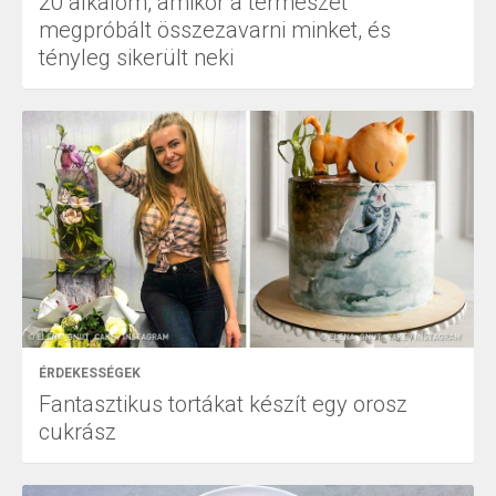
20 alkalom, amikor a természet
megpróbált összezavarni minket, és
tényleg sikerült neki
ÉRDEKESSÉGEK
Fantasztikus tortákat készít egy orosz
cukrász