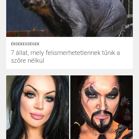
ÉRDEKESSÉGEK
7 állat, mely felismerhetetlennek tűnik a
szőre nélkül