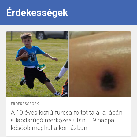
Érdekességek
ÉRDEKESSÉGEK
A 10 éves kisfiú furcsa foltot talál a lábán
a labdarúgó mérkőzés után – 9 nappal
később meghal a kórházban