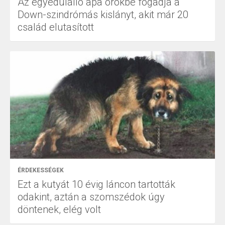
Az egyedülálló apa örökbe fogadja a
Down-szindrómás kislányt, akit már 20
család elutasított
ÉRDEKESSÉGEK
Ezt a kutyát 10 évig láncon tartották
odakint, aztán a szomszédok úgy
döntenek, elég volt