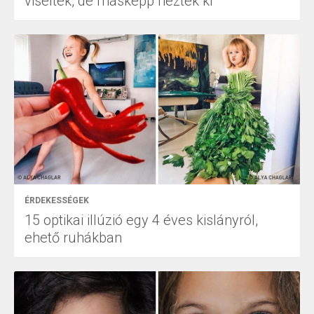
viseltek, de másképp néztek ki
ÉRDEKESSÉGEK
15 optikai illúzió egy 4 éves kislányról,
ehető ruhákban