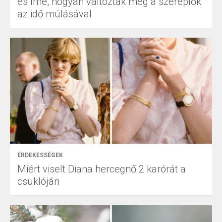
és íme, hogyan változtak meg a szereplők
az idő múlásával
ÉRDEKESSÉGEK
Miért viselt Diana hercegnő 2 karórát a
csuklóján